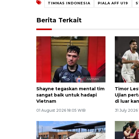
TIMNAS INDONESIA
PIALA AFF U19
S
Berita Terkait
Shayne tegaskan mental tim
Timor Les
sangat baik untuk hadapi
Ujian per
Vietnam
di luar k
01 August 2026 18:05 WIB
31 July 2026