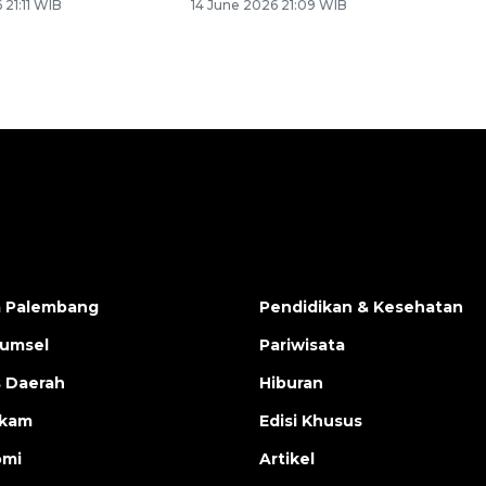
 21:11 WIB
14 June 2026 21:09 WIB
a Palembang
Pendidikan & Kesehatan
Sumsel
Pariwisata
s Daerah
Hiburan
ukam
Edisi Khusus
omi
Artikel