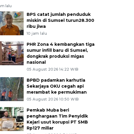
am lalu
BPS catat jumlah penduduk
miskin di Sumsel turun28.300
ribu jiwa
10 jam lalu
PHR Zona 4 kembangkan tiga
sumur infill baru di Sumsel,
dongkrak produksi migas
nasional
05 August 2026 14:22 WIB
BPBD padamkan karhutla
Sekarjaya OKU cegah api
merambat ke permukiman
05 August 2026 10:50 WIB
Pemkab Muba beri
penghargaan Tim Penyidik
Kejari usut korupsi PT SMB
Rp127 miliar