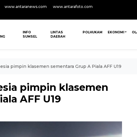
www.antaranews.com
www.antarafoto.com
INFO
LINTAS
POLHUKAM
EKONOMI
OL
ANG
SUMSEL
DAERAH
esia pimpin klasemen sementara Grup A Piala AFF U19
esia pimpin klasemen
iala AFF U19