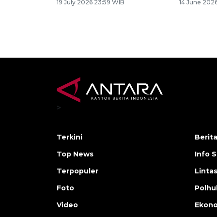
19 July 2026 23:59 WIB
14 June 2026
>
Terkini
Berit
Top News
Info 
Terpopuler
Linta
Foto
Polh
Video
Ekon