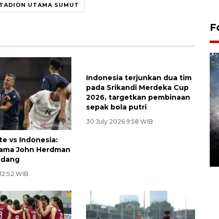
TADION UTAMA SUMUT
F
Alokasi anggaran untuk bibit
te vs Indonesia:
Indonesia terjunkan dua tim
kopi arabika Gayo
tama John Herdman
pada Srikandi Merdeka Cup
15 June 2026 11:15 WIB
andang
2026, targetkan pembinaan
sepak bola putri
 12:52 WIB
30 July 2026 9:58 WIB