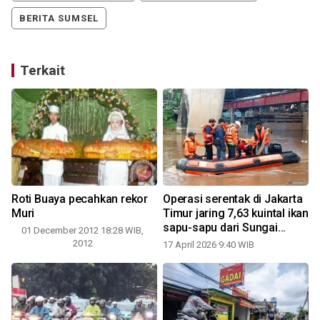
BERITA SUMSEL
Terkait
Roti Buaya pecahkan rekor
Operasi serentak di Jakarta
Muri
Timur jaring 7,63 kuintal ikan
sapu-sapu dari Sungai
01 December 2012 18:28 WIB,
Ciliwung
2012
17 April 2026 9:40 WIB