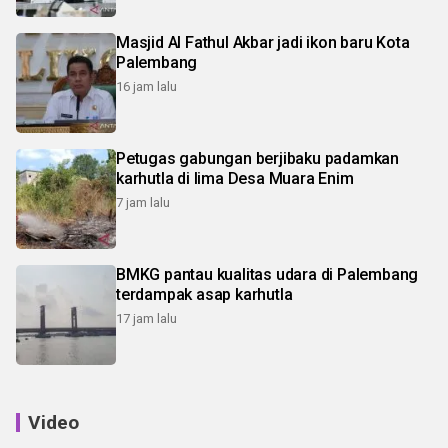
Masjid Al Fathul Akbar jadi ikon baru Kota
Palembang
16 jam lalu
Petugas gabungan berjibaku padamkan
karhutla di lima Desa Muara Enim
7 jam lalu
BMKG pantau kualitas udara di Palembang
terdampak asap karhutla
17 jam lalu
Video