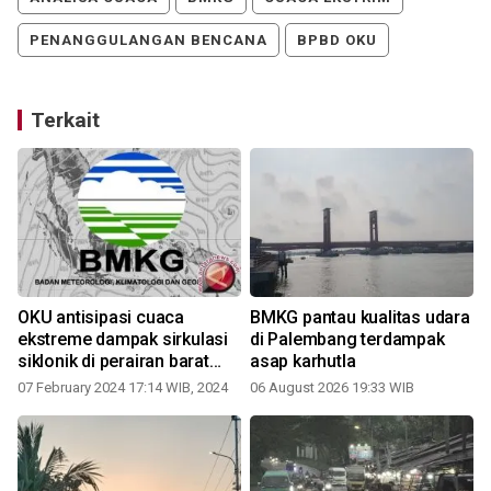
PENANGGULANGAN BENCANA
BPBD OKU
Terkait
OKU antisipasi cuaca
BMKG pantau kualitas udara
i
ekstreme dampak sirkulasi
di Palembang terdampak
siklonik di perairan barat
asap karhutla
daya Sumatera
07 February 2024 17:14 WIB, 2024
06 August 2026 19:33 WIB
3