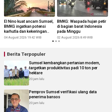
El Nino kuat ancam Sumsel,
BMKG: Waspada hujan petir
BMKG ingatkan potensi
di bagian barat Indonesia
karhutla dan kekeringan
pada Minggu
ekstrem
04 August 2026 19:42 WIB
02 August 2026 8:49 WIB
2
Berita Terpopuler
Sumsel kembangkan pertanian modern,
targetkan produktivitas padi 10 ton per
hektare
20 jam lalu
Pemprov Sumsel verifikasi ulang data
penerima bansos
20 jam lalu