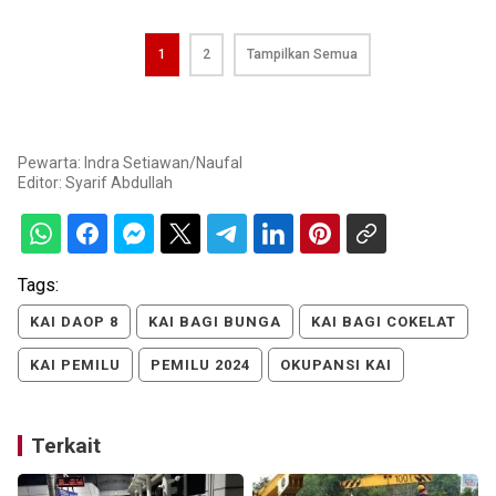
1
2
Tampilkan Semua
Pewarta: Indra Setiawan/Naufal
Editor:
Syarif Abdullah
Tags:
KAI DAOP 8
KAI BAGI BUNGA
KAI BAGI COKELAT
KAI PEMILU
PEMILU 2024
OKUPANSI KAI
Terkait