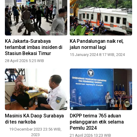
KA Jakarta-Surabaya
KA Pandalungan naik rel,
terlambat imbas insiden di
jalun normal lagi
Stasiun Bekasi Timur
15 January 2024 8:17 WIB, 2024
28 April 2026 5:25 WIB
1
Masinis KA Daop Surabaya
DKPP terima 765 aduan
di tes narkoba
pelanggaran etik selama
Pemilu 2024
19 December 2023 23:56 WIB,
2023
21 April 2026 13:23 WIB