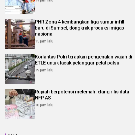
19 jam lalu
PHR Zona 4 kembangkan tiga sumur infill
baru di Sumsel, dongkrak produksi migas
nasional
15 jam lalu
Korlantas Polri terapkan pengenalan wajah di
ETLE untuk lacak pelanggar pelat palsu
19 jam lalu
Rupiah berpotensi melemah jelang rilis data
NFP AS
18 jam lalu