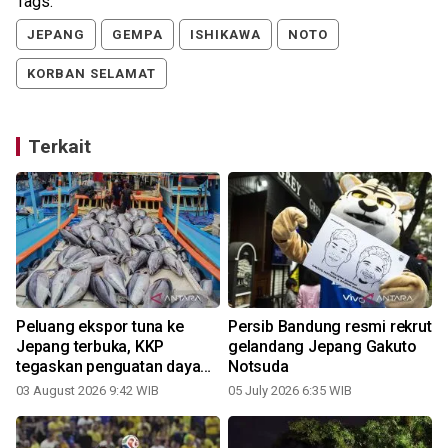
Tags:
JEPANG
GEMPA
ISHIKAWA
NOTO
KORBAN SELAMAT
Terkait
Peluang ekspor tuna ke
Persib Bandung resmi rekrut
Jepang terbuka, KKP
gelandang Jepang Gakuto
tegaskan penguatan daya
Notsuda
saing dimulai dari hulu
03 August 2026 9:42 WIB
05 July 2026 6:35 WIB