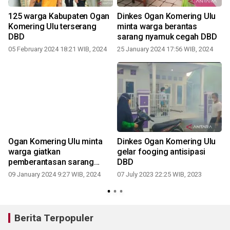
125 warga Kabupaten Ogan
Dinkes Ogan Komering Ulu
Komering Ulu terserang
minta warga berantas
DBD
sarang nyamuk cegah DBD
05 February 2024 18:21 WIB, 2024
25 January 2024 17:56 WIB, 2024
Ogan Komering Ulu minta
Dinkes Ogan Komering Ulu
warga giatkan
gelar fooging antisipasi
pemberantasan sarang
DBD
nyamuk
09 January 2024 9:27 WIB, 2024
07 July 2023 22:25 WIB, 2023
Berita Terpopuler