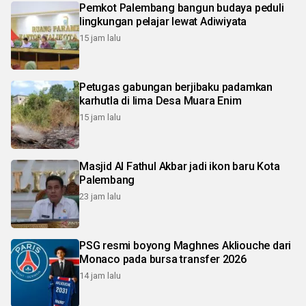
Pemkot Palembang bangun budaya peduli
lingkungan pelajar lewat Adiwiyata
15 jam lalu
Petugas gabungan berjibaku padamkan
karhutla di lima Desa Muara Enim
15 jam lalu
Masjid Al Fathul Akbar jadi ikon baru Kota
Palembang
23 jam lalu
PSG resmi boyong Maghnes Akliouche dari
Monaco pada bursa transfer 2026
14 jam lalu