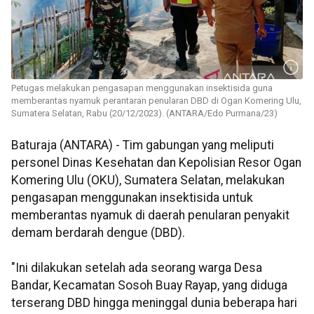
Petugas melakukan pengasapan menggunakan insektisida guna
memberantas nyamuk perantaran penularan DBD di Ogan Komering Ulu,
Sumatera Selatan, Rabu (20/12/2023). (ANTARA/Edo Purmana/23)
Baturaja (ANTARA) - Tim gabungan yang meliputi
personel Dinas Kesehatan dan Kepolisian Resor Ogan
Komering Ulu (OKU), Sumatera Selatan, melakukan
pengasapan menggunakan insektisida untuk
memberantas nyamuk di daerah penularan penyakit
demam berdarah dengue (DBD).
"Ini dilakukan setelah ada seorang warga Desa
Bandar, Kecamatan Sosoh Buay Rayap, yang diduga
terserang DBD hingga meninggal dunia beberapa hari