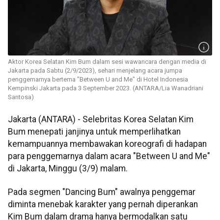
Aktor Korea Selatan Kim Bum dalam sesi wawancara dengan media di
Jakarta pada Sabtu (2/9/2023), sehari menjelang acara jumpa
penggemarnya bertema "Between U and Me" di Hotel Indonesia
Kempinski Jakarta pada 3 September 2023. (ANTARA/Lia Wanadriani
Santosa)
Jakarta (ANTARA) - Selebritas Korea Selatan Kim
Bum menepati janjinya untuk memperlihatkan
kemampuannya membawakan koreografi di hadapan
para penggemarnya dalam acara "Between U and Me"
di Jakarta, Minggu (3/9) malam.
Pada segmen "Dancing Bum" awalnya penggemar
diminta menebak karakter yang pernah diperankan
Kim Bum dalam drama hanya bermodalkan satu