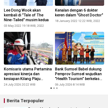
Lee Dong Wook akan
Kenalan dengan 6 dokter
kembali di "Tale of The
keren dalam "Ghost Doctor"
Nine-Tailed" musim kedua
18 January 2022 12:22 WIB, 2022
03 May 2022 19:18 WIB, 2022
Komisaris utama Pertamina
Bank Sumsel Babel dukung
apresiasi kinerja dan
Pemprov Sumsel wujudkan
kesiapan Kilang Plaju
"Health Tourism" berkelas
sebagai pelopor energi
nasional
24 July 2026 20:22 WIB
06 July 2026 8:14 WIB
hijau
Berita Terpopuler