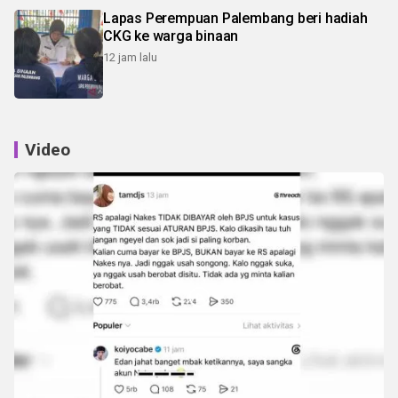
Lapas Perempuan Palembang beri hadiah
CKG ke warga binaan
12 jam lalu
Video