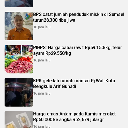
BPS catat jumlah penduduk miskin di Sumsel
turun28.300 ribu jiwa
18 jam lalu
PIHPS: Harga cabai rawit Rp59.150/kg, telur
ayam Rp29.550/kg
16 jam lalu
KPK geledah rumah mantan Pj Wali Kota
Bengkulu Arif Gunadi
16 jam lalu
Harga emas Antam pada Kamis meroket
Rp50.000 ke angka Rp2,679 juta/gr
16 jam lalu