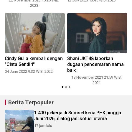
22 November 2023 15:26 WIB,
12 July 2023 13:45 WIB, 2023
2
2023
a
Cindy Gulla kembali dengan
Shani JKT48 laporkan
"Cinta Sendiri"
dugaan pencemaran nama
baik
04 June 2022 9:32 WIB, 2022
18 November 2021 21:59 WIB,
2021
Berita Terpopuler
1.400 pekerja di Sumsel kena PHK hingga
Juni 2026, dialog jadi solusi utama
17 jam lalu