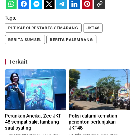
Tags:
PLT KAPOLRESTABES SEMARANG
JKT48
BERITA SUMSEL
BERITA PALEMBANG
Terkait
n
Perankan Ancika, Zee JKT
Polisi dalami kematian
48 sempat sakit lambung
penonton pertunjukan
saat syuting
JKT48