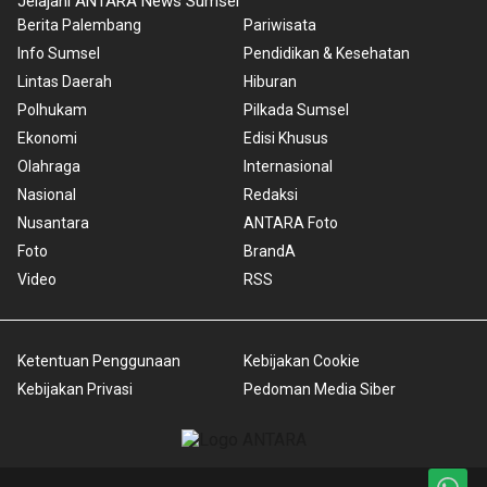
Jelajahi ANTARA News Sumsel
Berita Palembang
Pariwisata
Info Sumsel
Pendidikan & Kesehatan
Lintas Daerah
Hiburan
Polhukam
Pilkada Sumsel
Ekonomi
Edisi Khusus
Olahraga
Internasional
Nasional
Redaksi
Nusantara
ANTARA Foto
Foto
BrandA
Video
RSS
Ketentuan Penggunaan
Kebijakan Cookie
Kebijakan Privasi
Pedoman Media Siber