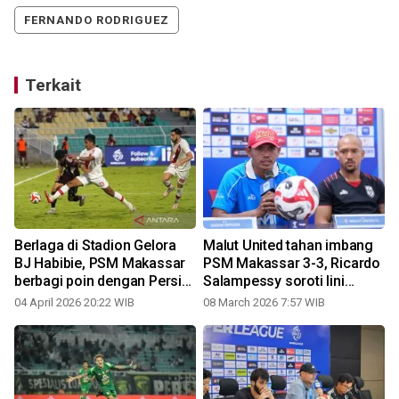
FERNANDO RODRIGUEZ
Terkait
Berlaga di Stadion Gelora
Malut United tahan imbang
BJ Habibie, PSM Makassar
PSM Makassar 3-3, Ricardo
berbagi poin dengan Persis
Salampessy soroti lini
Solo
pertahanan
04 April 2026 20:22 WIB
08 March 2026 7:57 WIB