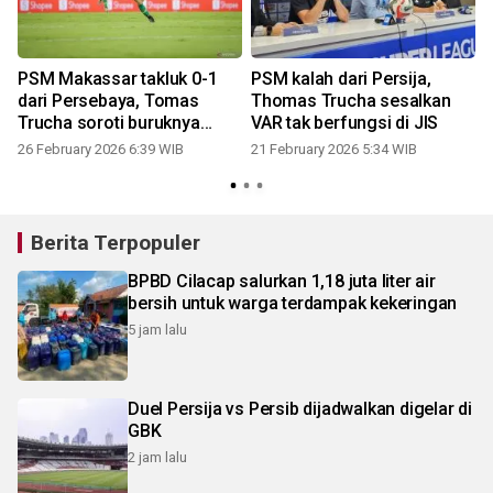
PSM Makassar takluk 0-1
PSM kalah dari Persija,
dari Persebaya, Tomas
Thomas Trucha sesalkan
Trucha soroti buruknya
VAR tak berfungsi di JIS
penyelesaian akhir
26 February 2026 6:39 WIB
21 February 2026 5:34 WIB
Berita Terpopuler
BPBD Cilacap salurkan 1,18 juta liter air
bersih untuk warga terdampak kekeringan
5 jam lalu
Duel Persija vs Persib dijadwalkan digelar di
GBK
2 jam lalu