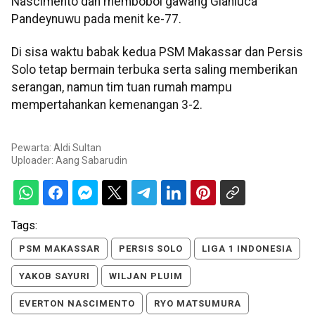
Nascimento dan membobol gawang Gianluca
Pandeynuwu pada menit ke-77.
Di sisa waktu babak kedua PSM Makassar dan Persis
Solo tetap bermain terbuka serta saling memberikan
serangan, namun tim tuan rumah mampu
mempertahankan kemenangan 3-2.
Pewarta: Aldi Sultan
Uploader:
Aang Sabarudin
Tags:
PSM MAKASSAR
PERSIS SOLO
LIGA 1 INDONESIA
YAKOB SAYURI
WILJAN PLUIM
EVERTON NASCIMENTO
RYO MATSUMURA