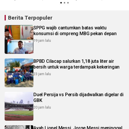
Berita Terpopuler
SPPG wajib cantumkan batas waktu
konsumsi di ompreng MBG pekan depan
19 jam lalu
BPBD Cilacap salurkan 1,18 juta liter air
bersih untuk warga terdampak kekeringan
23 jam lalu
Duel Persija vs Persib dijadwalkan digelar di
GBK
20 jam lalu
Ayah Lionel Messi, Jorge Messi meninggal