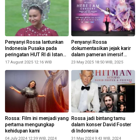
Penyanyi Rossa lantunkan
Penyanyi Rossa
Indonesia Pusaka pada
dokumentasikan jejak karir
peringatan HUT RI di Istana
dalam pameran imersif
1
Negara
teknologi tertinggi berjudul
17 August 2025 12:16 WIB
23 May 2025 18:50 WIB, 2025
"Here I am"
Rossa: Film ini menjadi yang
Rossa jadi bintang tamu
pertama mengungkap
dalam konser David Foster
kehidupan kami
di Indonesia
04 July 2024 12:39 WIB, 2024
31 May 2024 9:43 WIB, 2024