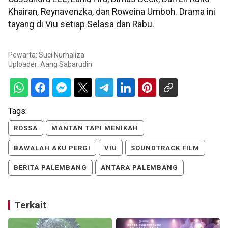
Khairan, Reynavenzka, dan Roweina Umboh. Drama ini
tayang di Viu setiap Selasa dan Rabu.
Pewarta: Suci Nurhaliza
Uploader:
Aang Sabarudin
Tags:
ROSSA
MANTAN TAPI MENIKAH
BAWALAH AKU PERGI
VIU
SOUNDTRACK FILM
BERITA PALEMBANG
ANTARA PALEMBANG
Terkait