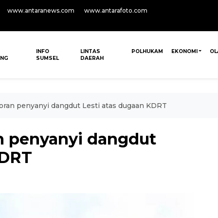
www.antaranews.com
www.antarafoto.com
INFO
LINTAS
POLHUKAM
EKONOMI
OL
ANG
SUMSEL
DAERAH
aporan penyanyi dangdut Lesti atas dugaan KDRT
an penyanyi dangdut
KDRT