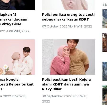
9 j
iapkan 15
Polisi periksa orang tua Lesti
n saksi dugaan
sebagai saksi kasus KDRT
 Rizky Billar
07 October 2022 18:48 WIB, 2022
2022 14:08 WIB, 2022
iksa kondisi
Polisi pastikan Lesti Kejora
Lesti Kejora terkait
alami KDRT dari suaminya
RT
Rizky Billar
r 2022 16:52 WIB,
30 September 2022 16:39 WIB,
2022