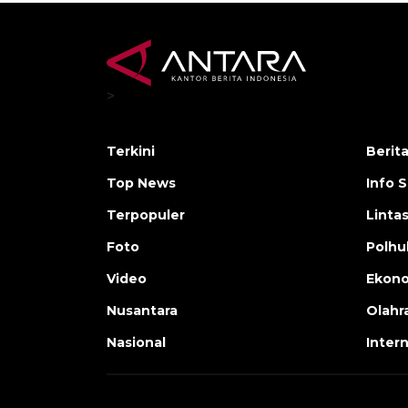
>
Terkini
Berit
Top News
Info 
Terpopuler
Linta
Foto
Polh
Video
Ekon
Nusantara
Olahr
Nasional
Inter