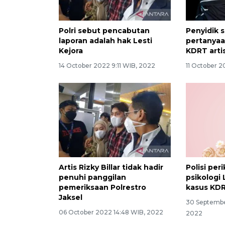
Polri sebut pencabutan
Penyidik s
laporan adalah hak Lesti
pertanyaa
Kejora
KDRT artis
14 October 2022 9:11 WIB, 2022
11 October 
Artis Rizky Billar tidak hadir
Polisi per
penuhi panggilan
psikologi 
pemeriksaan Polrestro
kasus KD
Jaksel
30 Septembe
06 October 2022 14:48 WIB, 2022
2022