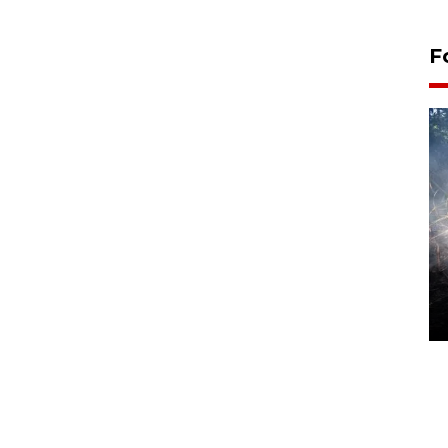
F
Alokasi anggaran untuk bibit
kopi arabika Gayo
15 June 2026 11:15 WIB