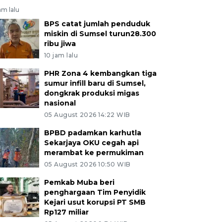
am lalu
BPS catat jumlah penduduk
miskin di Sumsel turun28.300
ribu jiwa
10 jam lalu
PHR Zona 4 kembangkan tiga
sumur infill baru di Sumsel,
dongkrak produksi migas
nasional
05 August 2026 14:22 WIB
BPBD padamkan karhutla
Sekarjaya OKU cegah api
merambat ke permukiman
05 August 2026 10:50 WIB
Pemkab Muba beri
penghargaan Tim Penyidik
Kejari usut korupsi PT SMB
Rp127 miliar