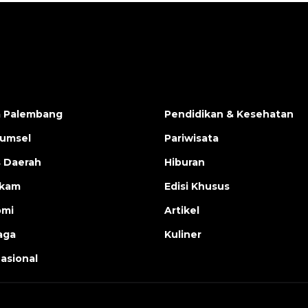
a Palembang
Pendidikan & Kesehatan
Sumsel
Pariwisata
s Daerah
Hiburan
ukam
Edisi Khusus
omi
Artikel
aga
Kuliner
nasional