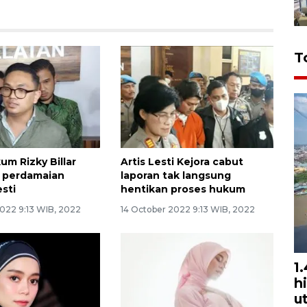
T
um Rizky Billar
Artis Lesti Kejora cabut
 perdamaian
laporan tak langsung
sti
hentikan proses hukum
2022 9:13 WIB, 2022
14 October 2022 9:13 WIB, 2022
1
h
u