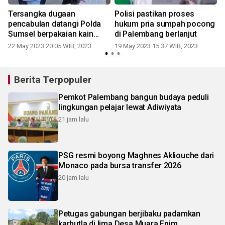
Tersangka dugaan
Polisi pastikan proses
pencabulan datangi Polda
hukum pria sumpah pocong
Sumsel berpakaian kain
di Palembang berlanjut
2
kafan
22 May 2023 20:05 WIB, 2023
19 May 2023 15:37 WIB, 2023
Berita Terpopuler
Pemkot Palembang bangun budaya peduli
lingkungan pelajar lewat Adiwiyata
21 jam lalu
PSG resmi boyong Maghnes Akliouche dari
Monaco pada bursa transfer 2026
20 jam lalu
Petugas gabungan berjibaku padamkan
karhutla di lima Desa Muara Enim