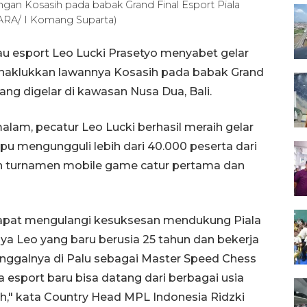
ngan Kosasih pada babak Grand Final Esport Piala
TARA/ I Komang Suparta)
u esport Leo Lucki Prasetyo menyabet gelar
enaklukkan lawannya Kosasih pada babak Grand
yang digelar di kawasan Nusa Dua, Bali.
lam, pecatur Leo Lucki berhasil meraih gelar
u mengungguli lebih dari 40.000 peserta dari
an turnamen mobile game catur pertama dan
apat mengulangi kesuksesan mendukung Piala
nya Leo yang baru berusia 25 tahun dan bekerja
tinggalnya di Palu sebagai Master Speed Chess
esport baru bisa datang dari berbagai usia
ah," kata Country Head MPL Indonesia Ridzki