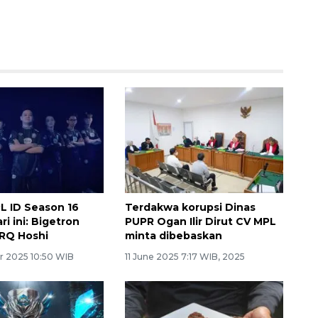
L ID Season 16
Terdakwa korupsi Dinas
i ini: Bigetron
PUPR Ogan Ilir Dirut CV MPL
RQ Hoshi
minta dibebaskan
r 2025 10:50 WIB
11 June 2025 7:17 WIB, 2025