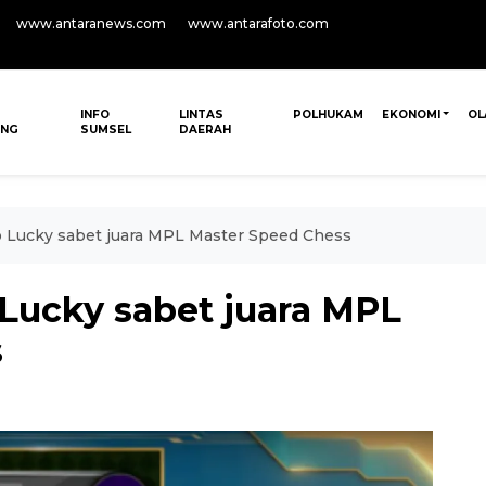
www.antaranews.com
www.antarafoto.com
INFO
LINTAS
POLHUKAM
EKONOMI
OL
ANG
SUMSEL
DAERAH
 Lucky sabet juara MPL Master Speed Chess
Lucky sabet juara MPL
s