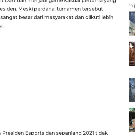
it Dart dan menjadi game kasual pertama yang
10 
residen. Meski perdana, turnamen tersebut
angat besar dari masyarakat dan diikuti lebih
a.
a Presiden Esports dan sepanjang 2021 tidak