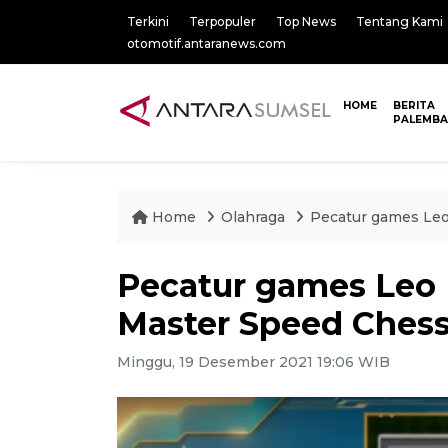
Terkini
Terpopuler
Top News
Tentang Kami
otomotif.antaranews.com
HOME
BERITA
PALEMB
Home
Olahraga
Pecatur games Leo
Pecatur games Leo 
Master Speed Ches
Minggu, 19 Desember 2021 19:06 WIB