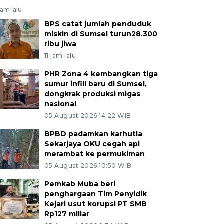
jam lalu
BPS catat jumlah penduduk
miskin di Sumsel turun28.300
ribu jiwa
11 jam lalu
PHR Zona 4 kembangkan tiga
sumur infill baru di Sumsel,
dongkrak produksi migas
nasional
05 August 2026 14:22 WIB
BPBD padamkan karhutla
Sekarjaya OKU cegah api
merambat ke permukiman
05 August 2026 10:50 WIB
Pemkab Muba beri
penghargaan Tim Penyidik
Kejari usut korupsi PT SMB
Rp127 miliar