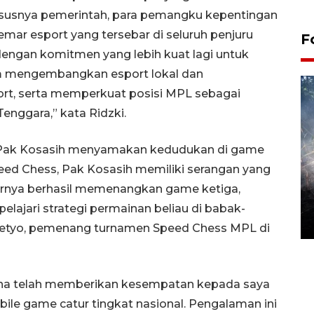
hususnya pemerintah, para pemangku kepentingan
emar esport yang tersebar di seluruh penjuru
F
engan komitmen yang lebih kuat lagi untuk
lam mengembangkan esport lokal dan
rt, serta memperkuat posisi MPL sebagai
Tenggara,” kata Ridzki.
ka Pak Kosasih menyamakan kedudukan di game
eed Chess, Pak Kosasih memiliki serangan yang
Alokasi anggaran untuk bibit
khirnya berhasil memenangkan game ketiga,
kopi arabika Gayo
ajari strategi permainan beliau di babak-
15 June 2026 11:15 WIB
asetyo, pemenang turnamen Speed Chess MPL di
ena telah memberikan kesempatan kepada saya
ile game catur tingkat nasional. Pengalaman ini