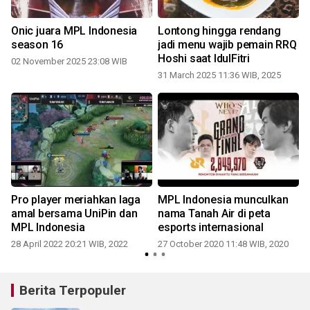
Onic juara MPL Indonesia
Lontong hingga rendang
season 16
jadi menu wajib pemain RRQ
Hoshi saat IdulFitri
02 November 2025 23:08 WIB
31 March 2025 11:36 WIB, 2025
Pro player meriahkan laga
MPL Indonesia munculkan
amal bersama UniPin dan
nama Tanah Air di peta
MPL Indonesia
esports internasional
28 April 2022 20:21 WIB, 2022
27 October 2020 11:48 WIB, 2020
0
Berita Terpopuler