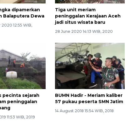
ngka dipamerkan
Tiga unit meriam
m Balaputera Dewa
peninggalan Kerajaan Aceh
jadi situs wisata baru
 2020 12:55 WIB,
28 June 2020 14:13 WIB, 2020
 pecinta sejarah
BUMN Hadir - Meriam kaliber
riam peninggalan
57 pukau peserta SMN Jatim
pang
14 August 2018 15:54 WIB, 2018
19 11:53 WIB, 2019