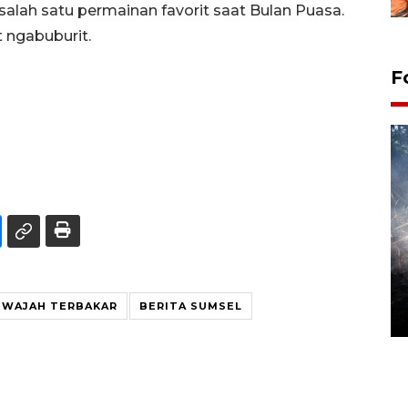
ah satu permainan favorit saat Bulan Puasa.
 ngabuburit.
F
Alokasi anggaran untuk bibit
kopi arabika Gayo
WAJAH TERBAKAR
BERITA SUMSEL
15 June 2026 11:15 WIB