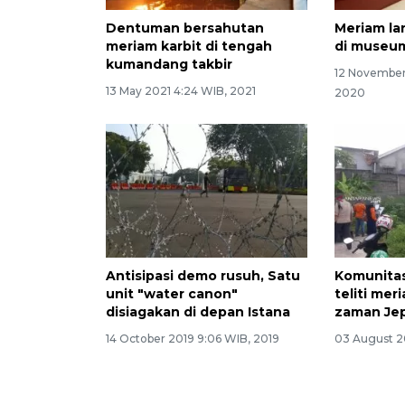
Dentuman bersahutan
Meriam la
meriam karbit di tengah
di museu
kumandang takbir
12 November
13 May 2021 4:24 WIB, 2021
2020
Antisipasi demo rusuh, Satu
Komunitas
unit "water canon"
teliti me
disiagakan di depan Istana
zaman Je
14 October 2019 9:06 WIB, 2019
03 August 20