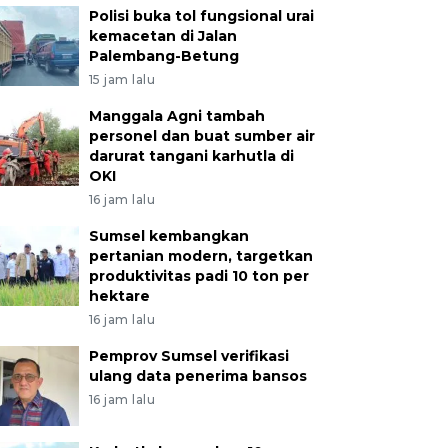
Polisi buka tol fungsional urai
kemacetan di Jalan
Palembang-Betung
15 jam lalu
Manggala Agni tambah
personel dan buat sumber air
darurat tangani karhutla di
OKI
16 jam lalu
Sumsel kembangkan
pertanian modern, targetkan
produktivitas padi 10 ton per
hektare
16 jam lalu
Pemprov Sumsel verifikasi
ulang data penerima bansos
16 jam lalu