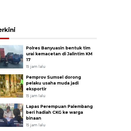
erkini
Polres Banyuasin bentuk tim
urai kemacetan di Jalintim KM
17
15 jam lalu
Pemprov Sumsel dorong
pelaku usaha muda jadi
eksportir
15 jam lalu
Lapas Perempuan Palembang
beri hadiah CKG ke warga
binaan
15 jam lalu