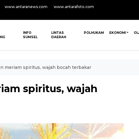
www.antaranews.com
www.antarafoto.com
INFO
LINTAS
POLHUKAM
EKONOMI
OL
ANG
SUMSEL
DAERAH
n meriam spiritus, wajah bocah terbakar
iam spiritus, wajah