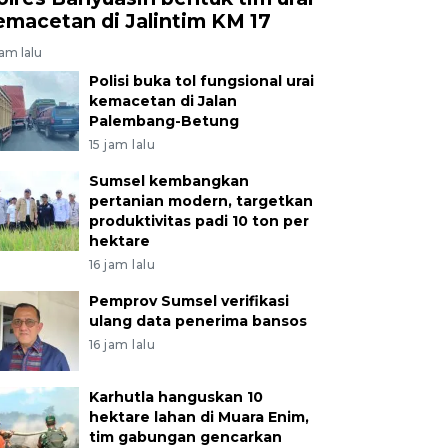
emacetan di Jalintim KM 17
jam lalu
Polisi buka tol fungsional urai
kemacetan di Jalan
Palembang-Betung
15 jam lalu
Sumsel kembangkan
pertanian modern, targetkan
produktivitas padi 10 ton per
hektare
16 jam lalu
Pemprov Sumsel verifikasi
ulang data penerima bansos
16 jam lalu
Karhutla hanguskan 10
hektare lahan di Muara Enim,
tim gabungan gencarkan