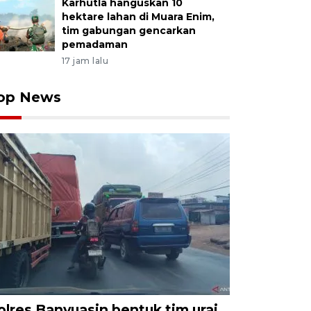
Karhutla hanguskan 10
hektare lahan di Muara Enim,
tim gabungan gencarkan
pemadaman
17 jam lalu
op News
olres Banyuasin bentuk tim urai