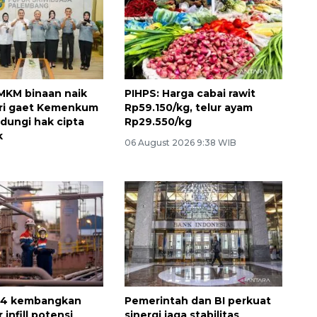
MKM binaan naik
PIHPS: Harga cabai rawit
sri gaet Kemenkum
Rp59.150/kg, telur ayam
ndungi hak cipta
Rp29.550/kg
k
06 August 2026 9:38 WIB
 4 kembangkan
Pemerintah dan BI perkuat
 infill potensi
sinergi jaga stabilitas