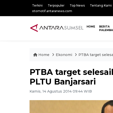
Terkini
Terpopuler
Top News
Tentang Kami
otomotif.antaranews.com
HOME
BERITA
PALEMB
Home
Ekonomi
PTBA target seles
PTBA target seles
PLTU Banjarsari
Kamis, 14 Agustus 2014 09:44 WIB