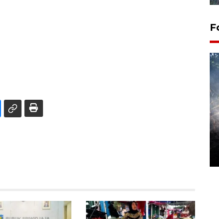
F
Alokasi anggaran untuk bibit
kopi arabika Gayo
15 June 2026 11:15 WIB