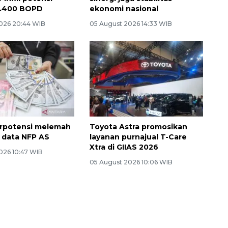
1.400 BOPD
ekonomi nasional
026 20:44 WIB
05 August 2026 14:33 WIB
erpotensi melemah
Toyota Astra promosikan
is data NFP AS
layanan purnajual T-Care
Xtra di GIIAS 2026
026 10:47 WIB
05 August 2026 10:06 WIB