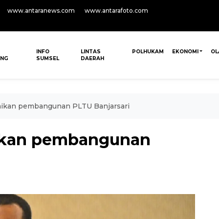
www.antaranews.com
www.antarafoto.com
INFO
LINTAS
POLHUKAM
EKONOMI
OL
ANG
SUMSEL
DAERAH
aikan pembangunan PLTU Banjarsari
aikan pembangunan