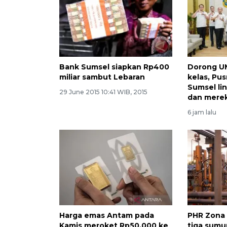
Bank Sumsel siapkan Rp400
Dorong U
miliar sambut Lebaran
kelas, Pu
Sumsel li
29 June 2015 10:41 WIB, 2015
dan mere
6 jam lalu
Harga emas Antam pada
PHR Zona
Kamis meroket Rp50.000 ke
tiga sumur