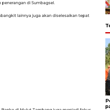
 penerangan di Sumbagsel.
angkit lainnya juga akan diselesaikan tepat
T
P
p
Banko di Mulut Tambang juga menjadi fokus