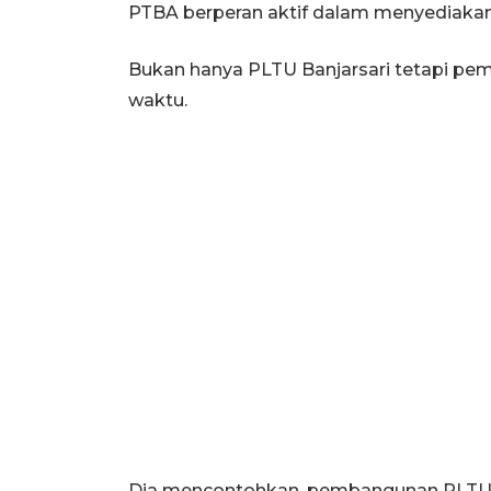
PTBA berperan aktif dalam menyediakan
Bukan hanya PLTU Banjarsari tetapi pemb
waktu.
Dia mencontohkan, pembangunan PLTU 