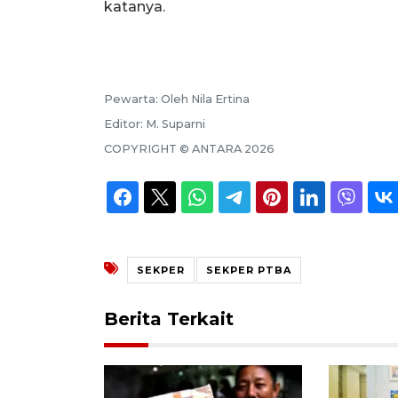
katanya.
Pewarta:
Oleh Nila Ertina
Editor:
M. Suparni
COPYRIGHT ©
ANTARA
2026
SEKPER
SEKPER PTBA
Berita Terkait