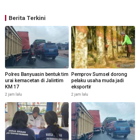
Berita Terkini
Polres Banyuasin bentuk tim
Pemprov Sumsel dorong
urai kemacetan di Jalintim
pelaku usaha muda jadi
KM 17
eksportir
2 jam lalu
2 jam lalu
3