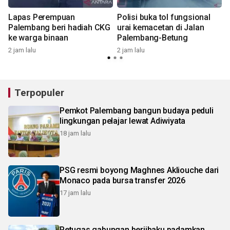
Lapas Perempuan
Polisi buka tol fungsional
m
Palembang beri hadiah CKG
urai kemacetan di Jalan
ke warga binaan
Palembang-Betung
3
2 jam lalu
2 jam lalu
Terpopuler
Pemkot Palembang bangun budaya peduli
lingkungan pelajar lewat Adiwiyata
18 jam lalu
PSG resmi boyong Maghnes Akliouche dari
Monaco pada bursa transfer 2026
17 jam lalu
Petugas gabungan berjibaku padamkan