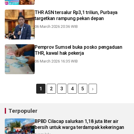
THR ASN tersalur Rp3,1 triliun, Purbaya
targetkan rampung pekan depan
06 March 2026 20:36 WIB
Pemprov Sumsel buka posko pengaduan
THR, kawal hak pekerja
06 March 2026 16:35 WIB
1
2
3
4
5
Terpopuler
BPBD Cilacap salurkan 1,18 juta liter air
bersih untuk warga terdampak kekeringan