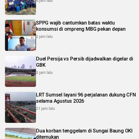
6 jam lalu
SPPG wajib cantumkan batas waktu
konsumsi di ompreng MBG pekan depan
2 jam lalu
Duel Persija vs Persib dijadwalkan digelar di
GBK
3 jam lalu
LRT Sumsel layani 96 perjalanan dukung CFN
selama Agustus 2026
21 jam lalu
Dua korban tenggelam di Sungai Baung OKI
ditemukan