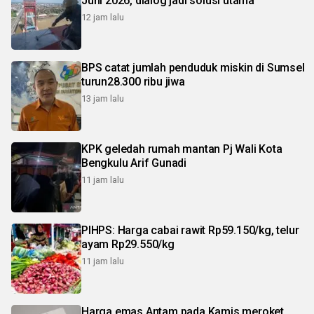
Juni 2026, dialog jadi solusi utama
12 jam lalu
BPS catat jumlah penduduk miskin di Sumsel
turun28.300 ribu jiwa
13 jam lalu
KPK geledah rumah mantan Pj Wali Kota
Bengkulu Arif Gunadi
11 jam lalu
PIHPS: Harga cabai rawit Rp59.150/kg, telur
ayam Rp29.550/kg
11 jam lalu
Harga emas Antam pada Kamis meroket