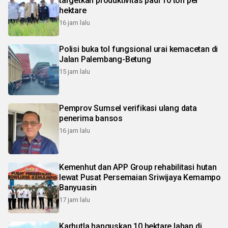
targetkan produktivitas padi 10 ton per
hektare
16 jam lalu
Polisi buka tol fungsional urai kemacetan di
Jalan Palembang-Betung
15 jam lalu
Pemprov Sumsel verifikasi ulang data
penerima bansos
16 jam lalu
Kemenhut dan APP Group rehabilitasi hutan
lewat Pusat Persemaian Sriwijaya Kemampo
Banyuasin
17 jam lalu
Karhutla hanguskan 10 hektare lahan di