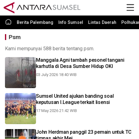
Berita Palembang
Info Sumsel
Lintas Daerah
Polhuk
Psm
Kami mempunyai 588 berita tentang psm.
Manggala Agni tambah pesonel tangani
karhutla di Desa Sumber Hidup OKI
03 July 2026 18:40 WIB
Sumsel United ajukan banding soal
keputusan I.League terkait lisensi
17 May 2026 21:42 WIB
John Herdman panggil 23 pemain untuk TC
timnas akhir Mei