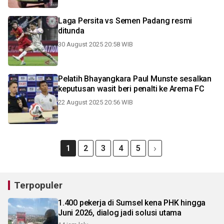
Laga Persita vs Semen Padang resmi
ditunda
30 August 2025 20:58 WIB
Pelatih Bhayangkara Paul Munste sesalkan
keputusan wasit beri penalti ke Arema FC
22 August 2025 20:56 WIB
1
2
3
4
5
Terpopuler
1.400 pekerja di Sumsel kena PHK hingga
Juni 2026, dialog jadi solusi utama