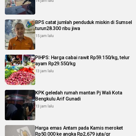
14 jam lalu
BPS catat jumlah penduduk miskin di Sumsel
turun28.300 ribu jiwa
15 jam lalu
PIHPS: Harga cabai rawit Rp59.150/kg, telur
ayam Rp29.550/kg
13 jam lalu
KPK geledah rumah mantan Pj Wali Kota
Bengkulu Arif Gunadi
13 jam lalu
Harga emas Antam pada Kamis meroket
Rp50.000 ke angka Rp2,679 juta/gr