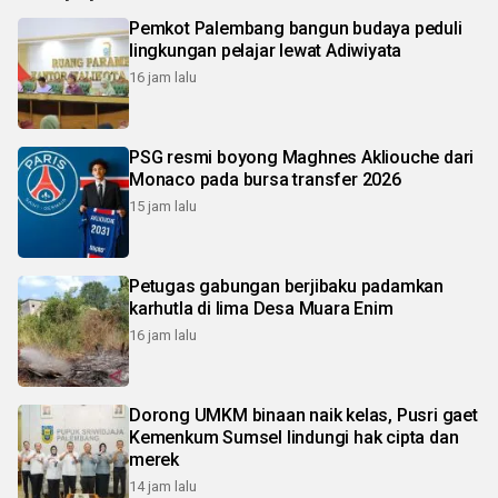
Pemkot Palembang bangun budaya peduli
lingkungan pelajar lewat Adiwiyata
16 jam lalu
PSG resmi boyong Maghnes Akliouche dari
Monaco pada bursa transfer 2026
15 jam lalu
Petugas gabungan berjibaku padamkan
karhutla di lima Desa Muara Enim
16 jam lalu
Dorong UMKM binaan naik kelas, Pusri gaet
Kemenkum Sumsel lindungi hak cipta dan
merek
14 jam lalu