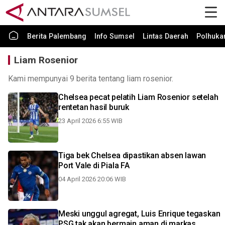
Berita Palembang
Info Sumsel
Lintas Daerah
Polhuk
Liam Rosenior
Kami mempunyai 9 berita tentang liam rosenior.
Chelsea pecat pelatih Liam Rosenior setelah
rentetan hasil buruk
23 April 2026 6:55 WIB
Tiga bek Chelsea dipastikan absen lawan
Port Vale di Piala FA
04 April 2026 20:06 WIB
Meski unggul agregat, Luis Enrique tegaskan
PSG tak akan bermain aman di markas