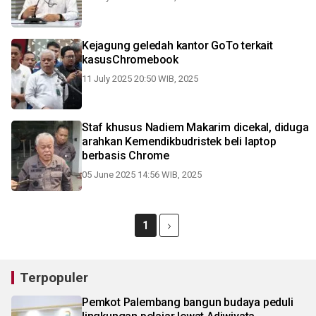
Kejagung geledah kantor GoTo terkait
kasusChromebook
11 July 2025 20:50 WIB, 2025
Staf khusus Nadiem Makarim dicekal, diduga
arahkan Kemendikbudristek beli laptop
berbasis Chrome
05 June 2025 14:56 WIB, 2025
1
Terpopuler
Pemkot Palembang bangun budaya peduli