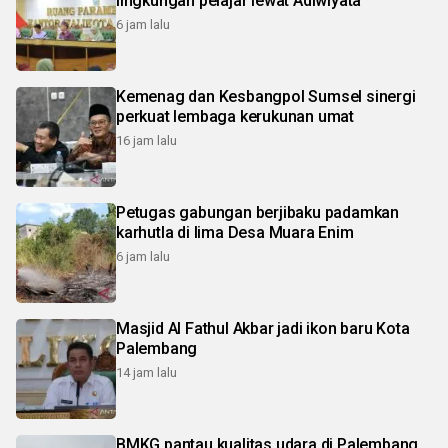
lingkungan pelajar lewat Adiwiyata
6 jam lalu
Kemenag dan Kesbangpol Sumsel sinergi
perkuat lembaga kerukunan umat
16 jam lalu
Petugas gabungan berjibaku padamkan
karhutla di lima Desa Muara Enim
6 jam lalu
Masjid Al Fathul Akbar jadi ikon baru Kota
Palembang
14 jam lalu
BMKG pantau kualitas udara di Palembang