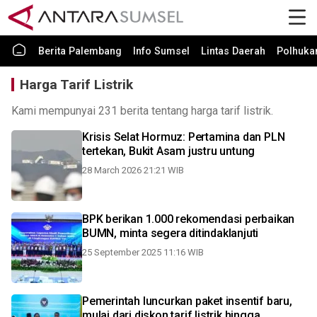
Berita Palembang
Info Sumsel
Lintas Daerah
Polhuk
Harga Tarif Listrik
Kami mempunyai 231 berita tentang harga tarif listrik.
Krisis Selat Hormuz: Pertamina dan PLN
tertekan, Bukit Asam justru untung
28 March 2026 21:21 WIB
BPK berikan 1.000 rekomendasi perbaikan
BUMN, minta segera ditindaklanjuti
25 September 2025 11:16 WIB
Pemerintah luncurkan paket insentif baru,
mulai dari diskon tarif listrik hingga