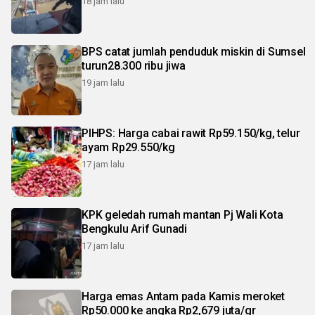
18 jam lalu
BPS catat jumlah penduduk miskin di Sumsel
turun28.300 ribu jiwa
19 jam lalu
PIHPS: Harga cabai rawit Rp59.150/kg, telur
ayam Rp29.550/kg
17 jam lalu
KPK geledah rumah mantan Pj Wali Kota
Bengkulu Arif Gunadi
17 jam lalu
Harga emas Antam pada Kamis meroket
Rp50.000 ke angka Rp2,679 juta/gr