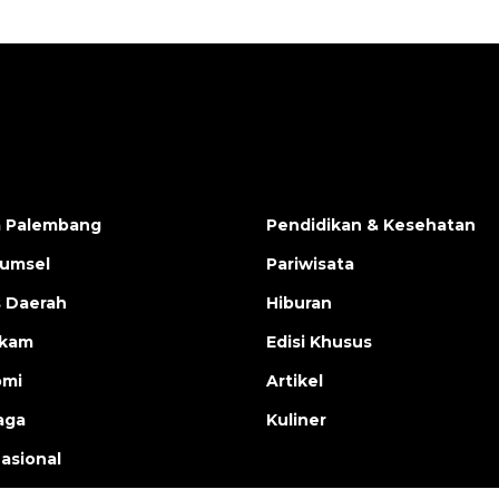
a Palembang
Pendidikan & Kesehatan
Sumsel
Pariwisata
s Daerah
Hiburan
ukam
Edisi Khusus
omi
Artikel
aga
Kuliner
nasional