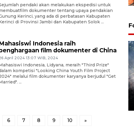
Sejumlah pendaki akan melakukan ekspedisi untuk
membuatfilm dokumenter tentang upaya pendakian
Gunung Kerinci, yang ada di perbatasan Kabupaten
Kerinci di Provinsi Jambi dan Kabupaten Solok ...
F
Mahasiswi Indonesia raih
penghargaan film dokumenter di China
26 April 2024 13:07 WIB, 2024
Mahasiswi Indonesia, Lidyana, meraih "Third Prize"
dalam kompetisi "Looking China Youth Film Project
2024" melalui film dokumenter karyanya berjudul "Get
Married". ...
Alokasi anggaran untuk bibit
kopi arabika Gayo
15 June 2026 11:15 WIB
6
7
8
9
10
»