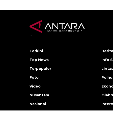
>
Terkini
Berit
Top News
Info 
Terpopuler
Linta
Foto
Polh
Video
Ekon
Nusantara
Olahr
Nasional
Inter