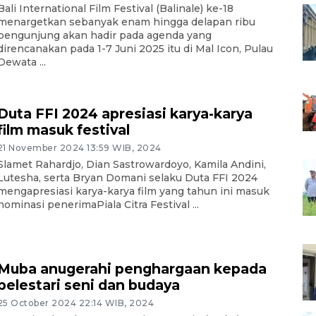
Bali International Film Festival (Balinale) ke-18
menargetkan sebanyak enam hingga delapan ribu
pengunjung akan hadir pada agenda yang
direncanakan pada 1-7 Juni 2025 itu di Mal Icon, Pulau
Dewata ...
Duta FFI 2024 apresiasi karya-karya
film masuk festival
21 November 2024 13:59 WIB, 2024
Slamet Rahardjo, Dian Sastrowardoyo, Kamila Andini,
Lutesha, serta Bryan Domani selaku Duta FFI 2024
mengapresiasi karya-karya film yang tahun ini masuk
nominasi penerimaPiala Citra Festival ...
Muba anugerahi penghargaan kepada
pelestari seni dan budaya
25 October 2024 22:14 WIB, 2024