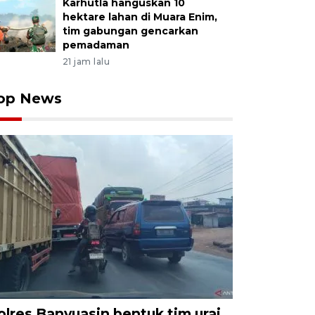
Karhutla hanguskan 10
hektare lahan di Muara Enim,
tim gabungan gencarkan
pemadaman
21 jam lalu
op News
olres Banyuasin bentuk tim urai