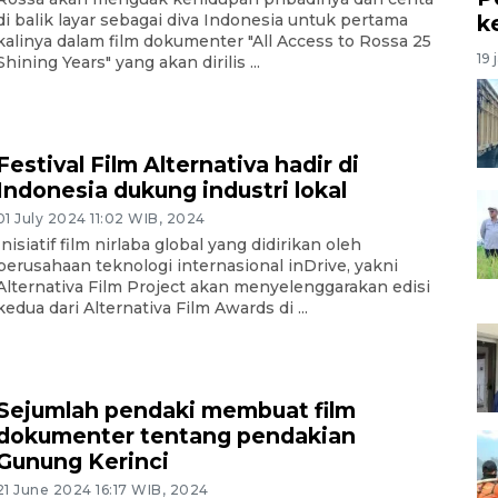
k
di balik layar sebagai diva Indonesia untuk pertama
kalinya dalam film dokumenter "All Access to Rossa 25
19 
Shining Years" yang akan dirilis ...
Festival Film Alternativa hadir di
Indonesia dukung industri lokal
01 July 2024 11:02 WIB, 2024
Inisiatif film nirlaba global yang didirikan oleh
perusahaan teknologi internasional inDrive, yakni
Alternativa Film Project akan menyelenggarakan edisi
kedua dari Alternativa Film Awards di ...
Sejumlah pendaki membuat film
dokumenter tentang pendakian
Gunung Kerinci
21 June 2024 16:17 WIB, 2024