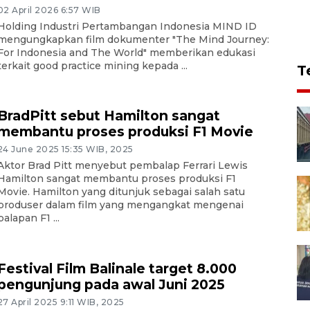
02 April 2026 6:57 WIB
Holding Industri Pertambangan Indonesia MIND ID
mengungkapkan film dokumenter "The Mind Journey:
For Indonesia and The World" memberikan edukasi
terkait good practice mining kepada ...
T
BradPitt sebut Hamilton sangat
membantu proses produksi F1 Movie
24 June 2025 15:35 WIB, 2025
Aktor Brad Pitt menyebut pembalap Ferrari Lewis
Hamilton sangat membantu proses produksi F1
Movie. Hamilton yang ditunjuk sebagai salah satu
produser dalam film yang mengangkat mengenai
balapan F1 ...
Festival Film Balinale target 8.000
pengunjung pada awal Juni 2025
27 April 2025 9:11 WIB, 2025