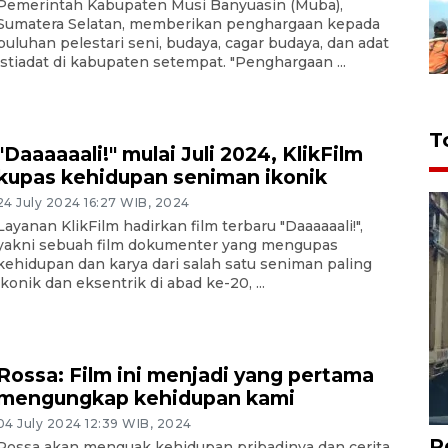
Pemerintah Kabupaten Musi Banyuasin (Muba),
Sumatera Selatan, memberikan penghargaan kepada
puluhan pelestari seni, budaya, cagar budaya, dan adat
istiadat di kabupaten setempat. "Penghargaan ...
T
"Daaaaaali!" mulai Juli 2024, KlikFilm
kupas kehidupan seniman ikonik
24 July 2024 16:27 WIB, 2024
Layanan KlikFilm hadirkan film terbaru "Daaaaaali!",
yakni sebuah film dokumenter yang mengupas
kehidupan dan karya dari salah satu seniman paling
ikonik dan eksentrik di abad ke-20, ...
Rossa: Film ini menjadi yang pertama
mengungkap kehidupan kami
04 July 2024 12:39 WIB, 2024
P
Rossa akan menguak kehidupan pribadinya dan cerita