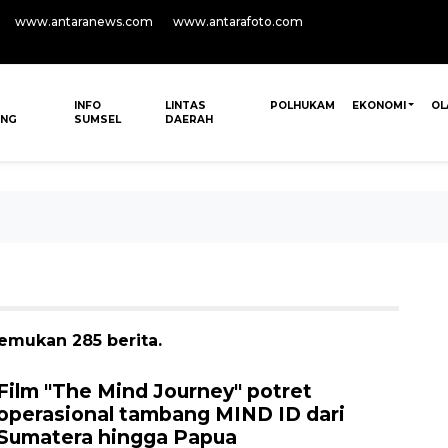
www.antaranews.com
www.antarafoto.com
INFO
LINTAS
POLHUKAM
EKONOMI
OL
ANG
SUMSEL
DAERAH
emukan 285 berita.
Film "The Mind Journey" potret
operasional tambang MIND ID dari
Sumatera hingga Papua