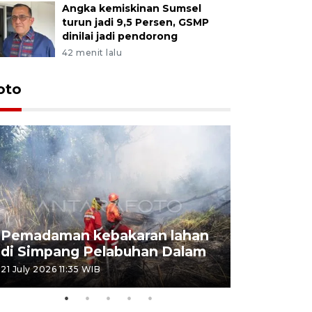
Angka kemiskinan Sumsel
turun jadi 9,5 Persen, GSMP
dinilai jadi pendorong
42 menit lalu
oto
Pemadaman kebakaran lahan
Kebakaran
di Simpang Pelabuhan Dalam
Rambutan
21 July 2026 11:35 WIB
08 July 2026 