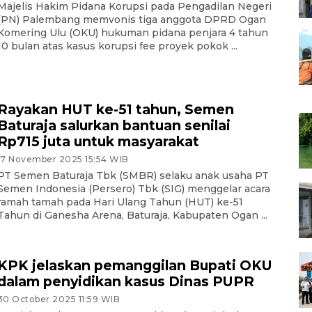
Majelis Hakim Pidana Korupsi pada Pengadilan Negeri
(PN) Palembang memvonis tiga anggota DPRD Ogan
Komering Ulu (OKU) hukuman pidana penjara 4 tahun
10 bulan atas kasus korupsi fee proyek pokok ...
Rayakan HUT ke-51 tahun, Semen
Baturaja salurkan bantuan senilai
Rp715 juta untuk masyarakat
17 November 2025 15:54 WIB
PT Semen Baturaja Tbk (SMBR) selaku anak usaha PT
Semen Indonesia (Persero) Tbk (SIG) menggelar acara
ramah tamah pada Hari Ulang Tahun (HUT) ke-51
Tahun di Ganesha Arena, Baturaja, Kabupaten Ogan ...
KPK jelaskan pemanggilan Bupati OKU
dalam penyidikan kasus Dinas PUPR
30 October 2025 11:59 WIB