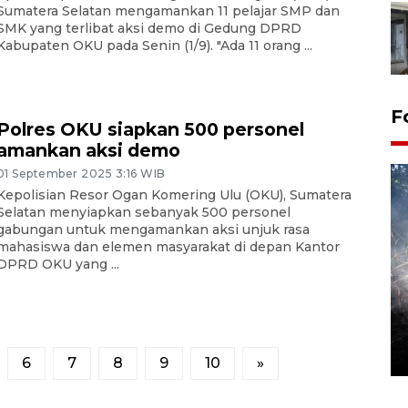
Sumatera Selatan mengamankan 11 pelajar SMP dan
SMK yang terlibat aksi demo di Gedung DPRD
Kabupaten OKU pada Senin (1/9). "Ada 11 orang ...
F
Polres OKU siapkan 500 personel
amankan aksi demo
01 September 2025 3:16 WIB
Kepolisian Resor Ogan Komering Ulu (OKU), Sumatera
Selatan menyiapkan sebanyak 500 personel
gabungan untuk mengamankan aksi unjuk rasa
mahasiswa dan elemen masyarakat di depan Kantor
DPRD OKU yang ...
Alokasi anggaran untuk bibit
kopi arabika Gayo
15 June 2026 11:15 WIB
6
7
8
9
10
»