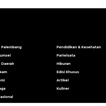
a Palembang
Pendidikan & Kesehatan
Sumsel
Pariwisata
s Daerah
Hiburan
ukam
Edisi Khusus
omi
Artikel
aga
Kuliner
nasional