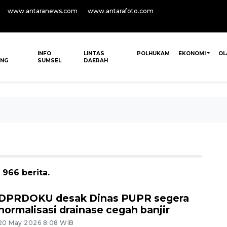
www.antaranews.com
www.antarafoto.com
INFO
LINTAS
POLHUKAM
EKONOMI
OL
ANG
SUMSEL
DAERAH
966 berita.
DPRDOKU desak Dinas PUPR segera
normalisasi drainase cegah banjir
20 May 2026 8:08 WIB