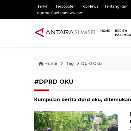
Terkini
Terpopuler
Top News
Tentang Kami
otomotif.antaranews.com
HOME
BERITA
PALEMB
Home
Tag
Dprd Oku
#DPRD OKU
Kumpulan berita dprd oku, ditemukan 