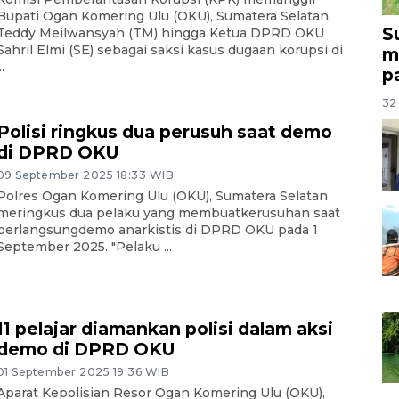
Bupati Ogan Komering Ulu (OKU), Sumatera Selatan,
S
Teddy Meilwansyah (TM) hingga Ketua DPRD OKU
Sahril Elmi (SE) sebagai saksi kasus dugaan korupsi di
m
..
p
32 
Polisi ringkus dua perusuh saat demo
di DPRD OKU
09 September 2025 18:33 WIB
Polres Ogan Komering Ulu (OKU), Sumatera Selatan
meringkus dua pelaku yang membuatkerusuhan saat
berlangsungdemo anarkistis di DPRD OKU pada 1
September 2025. "Pelaku ...
11 pelajar diamankan polisi dalam aksi
demo di DPRD OKU
01 September 2025 19:36 WIB
Aparat Kepolisian Resor Ogan Komering Ulu (OKU),