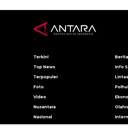
>
Terkini
Berit
Top News
Info 
Terpopuler
Linta
Foto
Polh
Video
Ekon
Nusantara
Olahr
Nasional
Inter