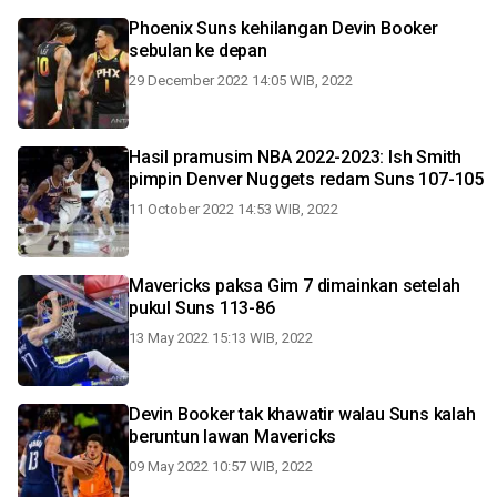
Phoenix Suns kehilangan Devin Booker
sebulan ke depan
29 December 2022 14:05 WIB, 2022
Hasil pramusim NBA 2022-2023: Ish Smith
pimpin Denver Nuggets redam Suns 107-105
11 October 2022 14:53 WIB, 2022
Mavericks paksa Gim 7 dimainkan setelah
pukul Suns 113-86
13 May 2022 15:13 WIB, 2022
Devin Booker tak khawatir walau Suns kalah
beruntun lawan Mavericks
09 May 2022 10:57 WIB, 2022