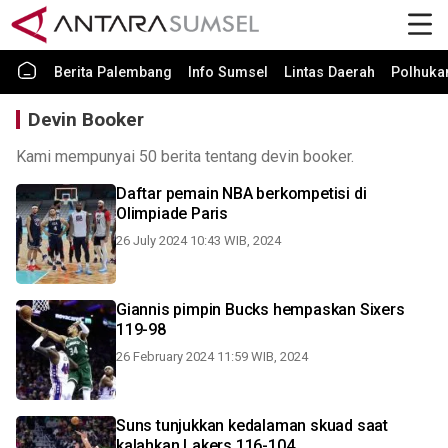
Berita Palembang
Info Sumsel
Lintas Daerah
Polhuk
Devin Booker
Kami mempunyai 50 berita tentang devin booker.
Daftar pemain NBA berkompetisi di
Olimpiade Paris
26 July 2024 10:43 WIB, 2024
Giannis pimpin Bucks hempaskan Sixers
119-98
26 February 2024 11:59 WIB, 2024
Suns tunjukkan kedalaman skuad saat
kalahkan Lakers 116-104