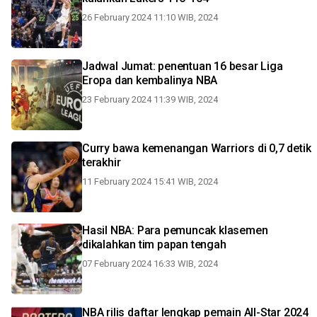
26 February 2024 11:10 WIB, 2024
Jadwal Jumat: penentuan 16 besar Liga
Eropa dan kembalinya NBA
23 February 2024 11:39 WIB, 2024
Curry bawa kemenangan Warriors di 0,7 detik
terakhir
11 February 2024 15:41 WIB, 2024
Hasil NBA: Para pemuncak klasemen
dikalahkan tim papan tengah
07 February 2024 16:33 WIB, 2024
NBA rilis daftar lengkap pemain All-Star 2024