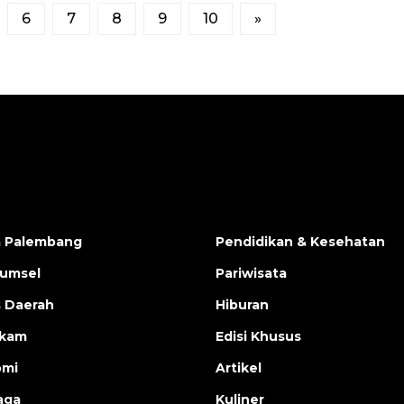
6
7
8
9
10
»
a Palembang
Pendidikan & Kesehatan
Sumsel
Pariwisata
s Daerah
Hiburan
ukam
Edisi Khusus
omi
Artikel
aga
Kuliner