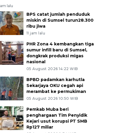
jam lalu
BPS catat jumlah penduduk
miskin di Sumsel turun28.300
ribu jiwa
11 jam lalu
PHR Zona 4 kembangkan tiga
sumur infill baru di Sumsel,
dongkrak produksi migas
nasional
05 August 2026 14:22 WIB
BPBD padamkan karhutla
Sekarjaya OKU cegah api
merambat ke permukiman
05 August 2026 10:50 WIB
Pemkab Muba beri
penghargaan Tim Penyidik
Kejari usut korupsi PT SMB
Rp127 miliar