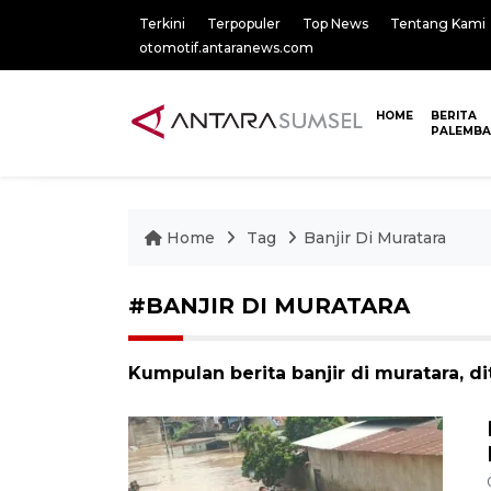
Terkini
Terpopuler
Top News
Tentang Kami
otomotif.antaranews.com
HOME
BERITA
PALEMB
Home
Tag
Banjir Di Muratara
#BANJIR DI MURATARA
Kumpulan berita banjir di muratara, d