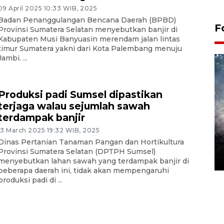
09 April 2025 10:33 WIB, 2025
Badan Penanggulangan Bencana Daerah (BPBD)
F
Provinsi Sumatera Selatan menyebutkan banjir di
Kabupaten Musi Banyuasin merendam jalan lintas
timur Sumatera yakni dari Kota Palembang menuju
Jambi. ...
Produksi padi Sumsel dipastikan
terjaga walau sejumlah sawah
terdampak banjir
13 March 2025 19:32 WIB, 2025
Alokasi anggaran untuk bibit
Dinas Pertanian Tanaman Pangan dan Hortikultura
kopi arabika Gayo
Provinsi Sumatera Selatan (DPTPH Sumsel)
15 June 2026 11:15 WIB
menyebutkan lahan sawah yang terdampak banjir di
beberapa daerah ini, tidak akan mempengaruhi
produksi padi di ...