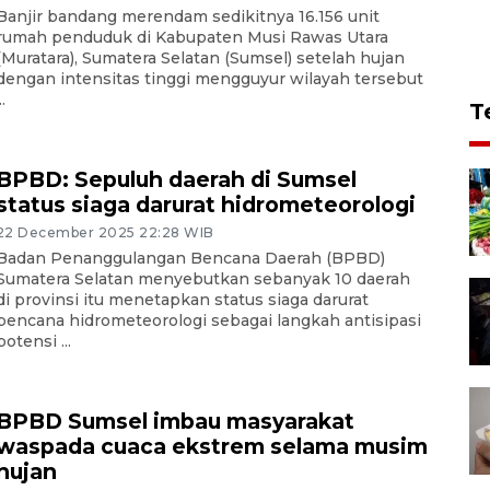
Banjir bandang merendam sedikitnya 16.156 unit
rumah penduduk di Kabupaten Musi Rawas Utara
(Muratara), Sumatera Selatan (Sumsel) setelah hujan
dengan intensitas tinggi mengguyur wilayah tersebut
..
T
BPBD: Sepuluh daerah di Sumsel
status siaga darurat hidrometeorologi
22 December 2025 22:28 WIB
Badan Penanggulangan Bencana Daerah (BPBD)
Sumatera Selatan menyebutkan sebanyak 10 daerah
di provinsi itu menetapkan status siaga darurat
bencana hidrometeorologi sebagai langkah antisipasi
potensi ...
BPBD Sumsel imbau masyarakat
waspada cuaca ekstrem selama musim
hujan