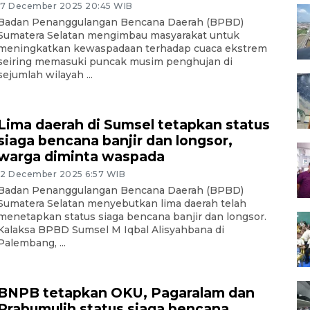
17 December 2025 20:45 WIB
Badan Penanggulangan Bencana Daerah (BPBD)
Sumatera Selatan mengimbau masyarakat untuk
meningkatkan kewaspadaan terhadap cuaca ekstrem
seiring memasuki puncak musim penghujan di
sejumlah wilayah ...
Lima daerah di Sumsel tetapkan status
siaga bencana banjir dan longsor,
warga diminta waspada
12 December 2025 6:57 WIB
Badan Penanggulangan Bencana Daerah (BPBD)
Sumatera Selatan menyebutkan lima daerah telah
menetapkan status siaga bencana banjir dan longsor.
Kalaksa BPBD Sumsel M Iqbal Alisyahbana di
Palembang, ...
BNPB tetapkan OKU, Pagaralam dan
Prabumulih status siaga bencana