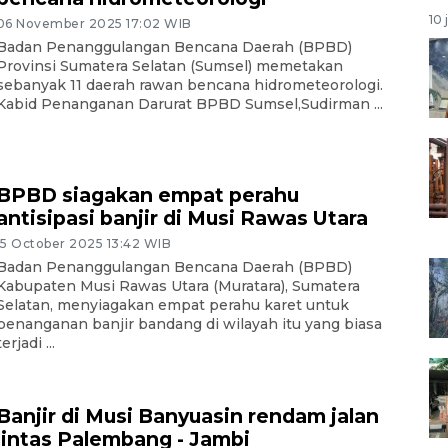
10 
06 November 2025 17:02 WIB
Badan Penanggulangan Bencana Daerah (BPBD)
Provinsi Sumatera Selatan (Sumsel) memetakan
sebanyak 11 daerah rawan bencana hidrometeorologi.
Kabid Penanganan Darurat BPBD Sumsel,Sudirman ...
BPBD siagakan empat perahu
antisipasi banjir di Musi Rawas Utara
15 October 2025 13:42 WIB
Badan Penanggulangan Bencana Daerah (BPBD)
Kabupaten Musi Rawas Utara (Muratara), Sumatera
Selatan, menyiagakan empat perahu karet untuk
penanganan banjir bandang di wilayah itu yang biasa
terjadi ...
Banjir di Musi Banyuasin rendam jalan
lintas Palembang - Jambi