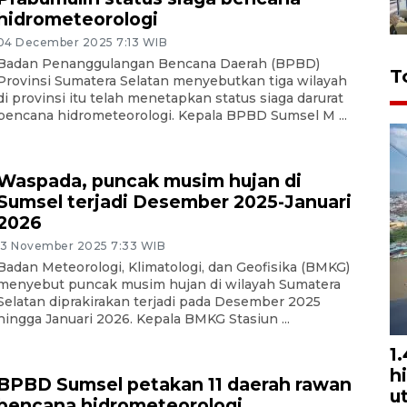
hidrometeorologi
04 December 2025 7:13 WIB
Badan Penanggulangan Bencana Daerah (BPBD)
T
Provinsi Sumatera Selatan menyebutkan tiga wilayah
di provinsi itu telah menetapkan status siaga darurat
bencana hidrometeorologi. Kepala BPBD Sumsel M ...
Waspada, puncak musim hujan di
Sumsel terjadi Desember 2025-Januari
2026
13 November 2025 7:33 WIB
Badan Meteorologi, Klimatologi, dan Geofisika (BMKG)
menyebut puncak musim hujan di wilayah Sumatera
Selatan diprakirakan terjadi pada Desember 2025
hingga Januari 2026. Kepala BMKG Stasiun ...
1
h
BPBD Sumsel petakan 11 daerah rawan
u
bencana hidrometeorologi