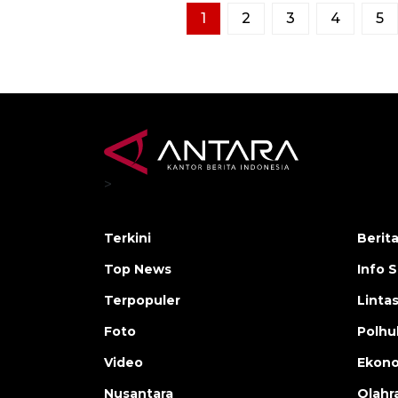
1
2
3
4
5
>
Terkini
Berit
Top News
Info 
Terpopuler
Linta
Foto
Polh
Video
Ekon
Nusantara
Olahr