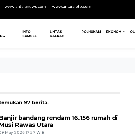
www.antaranews.com
www.antarafoto.com
INFO
LINTAS
POLHUKAM
EKONOMI
OL
ANG
SUMSEL
DAERAH
itemukan 97 berita.
Banjir bandang rendam 16.156 rumah di
Musi Rawas Utara
09 May 2026 17:57 WIB