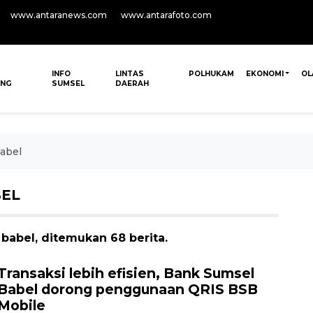
www.antaranews.com
www.antarafoto.com
INFO
LINTAS
POLHUKAM
EKONOMI
OL
ANG
SUMSEL
DAERAH
abel
BEL
babel, ditemukan 68 berita.
Transaksi lebih efisien, Bank Sumsel
Babel dorong penggunaan QRIS BSB
Mobile