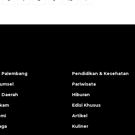
6
7
8
9
10
»
a Palembang
Pendidikan & Kesehatan
Sumsel
Pariwisata
s Daerah
Hiburan
ukam
Edisi Khusus
omi
Artikel
aga
Kuliner