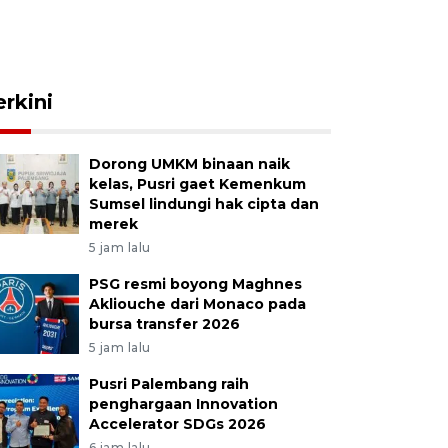
erkini
Dorong UMKM binaan naik
kelas, Pusri gaet Kemenkum
Sumsel lindungi hak cipta dan
merek
5 jam lalu
PSG resmi boyong Maghnes
Akliouche dari Monaco pada
bursa transfer 2026
5 jam lalu
Pusri Palembang raih
penghargaan Innovation
Accelerator SDGs 2026
6 jam lalu