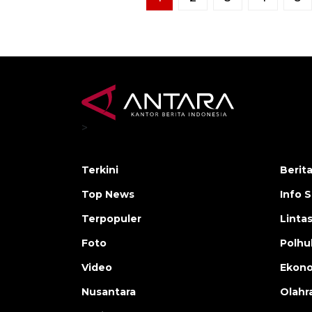
1
2
3
4
5
>
Terkini
Berit
Top News
Info 
Terpopuler
Linta
Foto
Polh
Video
Ekon
Nusantara
Olahr