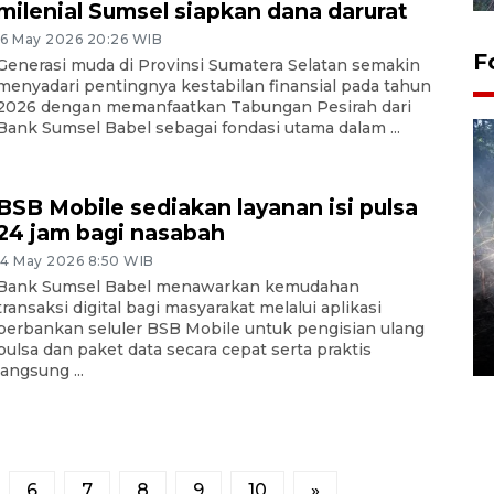
milenial Sumsel siapkan dana darurat
16 May 2026 20:26 WIB
F
Generasi muda di Provinsi Sumatera Selatan semakin
menyadari pentingnya kestabilan finansial pada tahun
2026 dengan memanfaatkan Tabungan Pesirah dari
Bank Sumsel Babel sebagai fondasi utama dalam ...
BSB Mobile sediakan layanan isi pulsa
24 jam bagi nasabah
14 May 2026 8:50 WIB
Alokasi anggaran untuk bibit
Bank Sumsel Babel menawarkan kemudahan
kopi arabika Gayo
transaksi digital bagi masyarakat melalui aplikasi
15 June 2026 11:15 WIB
perbankan seluler BSB Mobile untuk pengisian ulang
pulsa dan paket data secara cepat serta praktis
langsung ...