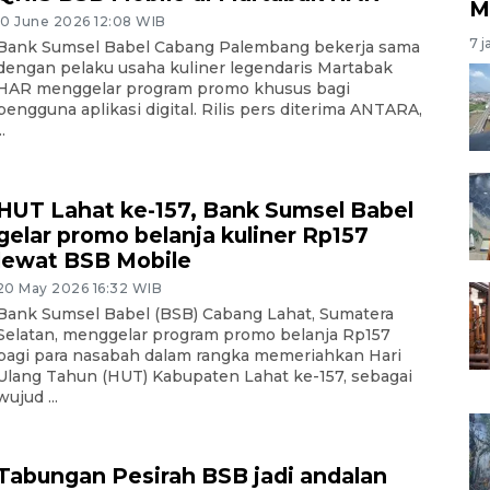
M
10 June 2026 12:08 WIB
7 j
Bank Sumsel Babel Cabang Palembang bekerja sama
dengan pelaku usaha kuliner legendaris Martabak
HAR menggelar program promo khusus bagi
pengguna aplikasi digital. Rilis pers diterima ANTARA,
..
HUT Lahat ke-157, Bank Sumsel Babel
gelar promo belanja kuliner Rp157
lewat BSB Mobile
20 May 2026 16:32 WIB
Bank Sumsel Babel (BSB) Cabang Lahat, Sumatera
Selatan, menggelar program promo belanja Rp157
bagi para nasabah dalam rangka memeriahkan Hari
Ulang Tahun (HUT) Kabupaten Lahat ke-157, sebagai
wujud ...
Tabungan Pesirah BSB jadi andalan