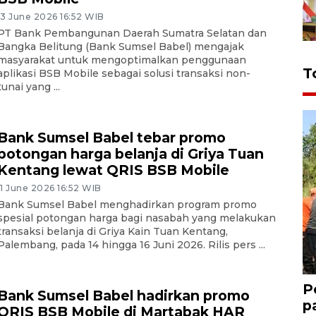
13 June 2026 16:52 WIB
PT Bank Pembangunan Daerah Sumatra Selatan dan
Bangka Belitung (Bank Sumsel Babel) mengajak
masyarakat untuk mengoptimalkan penggunaan
T
aplikasi BSB Mobile sebagai solusi transaksi non-
tunai yang ...
Bank Sumsel Babel tebar promo
potongan harga belanja di Griya Tuan
Kentang lewat QRIS BSB Mobile
11 June 2026 16:52 WIB
Bank Sumsel Babel menghadirkan program promo
spesial potongan harga bagi nasabah yang melakukan
transaksi belanja di Griya Kain Tuan Kentang,
Palembang, pada 14 hingga 16 Juni 2026. Rilis pers ...
P
Bank Sumsel Babel hadirkan promo
p
QRIS BSB Mobile di Martabak HAR