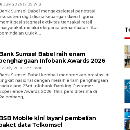
18 July 2026 17:35 WIB
Bank Sumsel Babel mengakselerasi penetrasi
ekosistem digitalisasi keuangan daerah guna
memitigasi stagnasi aktivitas transaksi retail
masyarakat melalui ekspansi pemanfaatan fitur
T
pemindaian Quick ...
Bank Sumsel Babel raih enam
penghargaan Infobank Awards 2026
02 July 2026 12:35 WIB
Bank Sumsel Babel kembali menorehkan prestasi di
tingkat nasional dengan meraih enam penghargaan
pada ajang 23rd Infobank Banking Customer
Experience Awards 2026. Rilis pers diterima di
Palembang, ...
BSB Mobile kini layani pembelian
paket data Telkomsel