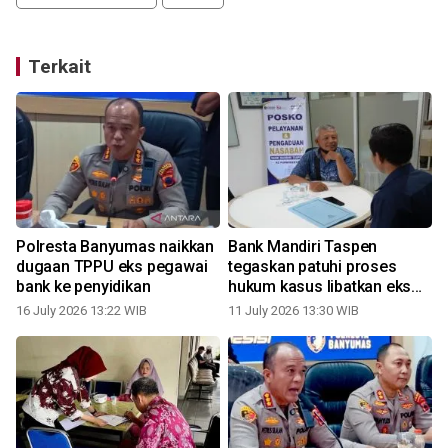
Terkait
Polresta Banyumas naikkan
Bank Mandiri Taspen
dugaan TPPU eks pegawai
tegaskan patuhi proses
bank ke penyidikan
hukum kasus libatkan eks
pegawai
16 July 2026 13:22 WIB
11 July 2026 13:30 WIB
0