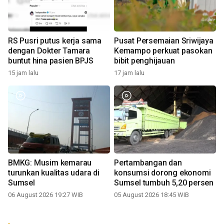
RS Pusri putus kerja sama
Pusat Persemaian Sriwijaya
dengan Dokter Tamara
Kemampo perkuat pasokan
buntut hina pasien BPJS
bibit penghijauan
15 jam lalu
17 jam lalu
BMKG: Musim kemarau
Pertambangan dan
turunkan kualitas udara di
konsumsi dorong ekonomi
Sumsel
Sumsel tumbuh 5,20 persen
06 August 2026 19:27 WIB
05 August 2026 18:45 WIB