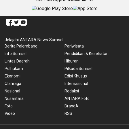
Unduh Mobile Apps untuk iOS dan Android
Jelajahi ANTARA News Sumsel
Berita Palembang
Pariwisata
Info Sumsel
Pendidikan & Kesehatan
Lintas Daerah
Hiburan
Polhukam
Pilkada Sumsel
Ekonomi
Edisi Khusus
Olahraga
Internasional
Nasional
Redaksi
Nusantara
ANTARA Foto
Foto
BrandA
Video
RSS