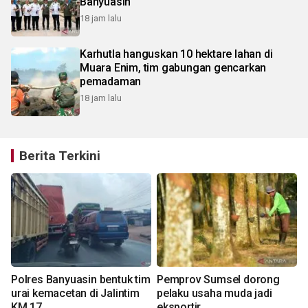
Banyuasin
18 jam lalu
Karhutla hanguskan 10 hektare lahan di
Muara Enim, tim gabungan gencarkan
pemadaman
18 jam lalu
Berita Terkini
Polres Banyuasin bentuk tim
Pemprov Sumsel dorong
urai kemacetan di Jalintim
pelaku usaha muda jadi
KM 17
eksportir