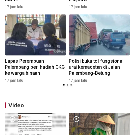
17 jam lalu
17 jam lalu
1
Lapas Perempuan
Polisi buka tol fungsional
m
Palembang beri hadiah CKG
urai kemacetan di Jalan
ke warga binaan
Palembang-Betung
1
17 jam lalu
17 jam lalu
Video