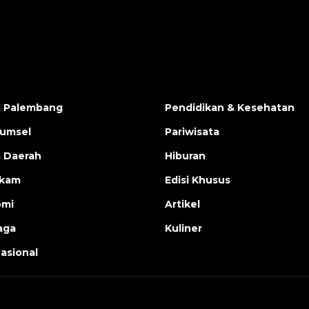
a Palembang
Pendidikan & Kesehatan
Sumsel
Pariwisata
s Daerah
Hiburan
ukam
Edisi Khusus
omi
Artikel
aga
Kuliner
nasional