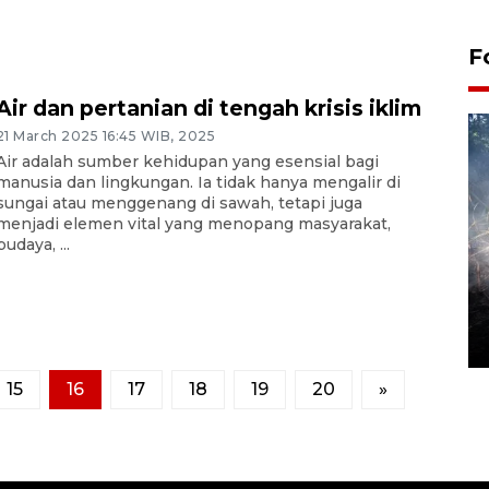
F
Air dan pertanian di tengah krisis iklim
21 March 2025 16:45 WIB, 2025
Air adalah sumber kehidupan yang esensial bagi
manusia dan lingkungan. Ia tidak hanya mengalir di
sungai atau menggenang di sawah, tetapi juga
menjadi elemen vital yang menopang masyarakat,
budaya, ...
Alokasi anggaran untuk bibit
kopi arabika Gayo
15 June 2026 11:15 WIB
15
16
17
18
19
20
»