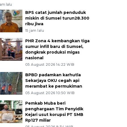
jam lalu
BPS catat jumlah penduduk
miskin di Sumsel turun28.300
ribu jiwa
15 jam lalu
PHR Zona 4 kembangkan tiga
sumur infill baru di Sumsel,
dongkrak produksi migas
nasional
05 August 2026 14:22 WIB
BPBD padamkan karhutla
Sekarjaya OKU cegah api
merambat ke permukiman
05 August 2026 10:50 WIB
Pemkab Muba beri
penghargaan Tim Penyidik
Kejari usut korupsi PT SMB
Rp127 miliar
05 August 2026 9:34 WIB