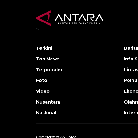
>
Terkini
Berit
Top News
Info 
Terpopuler
Linta
Foto
Polh
Video
Ekon
Nusantara
Olahr
Nasional
Inter
Copyright © ANTARA