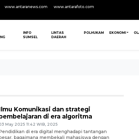
www.antaranews.com
www.antarafoto.com
INFO
LINTAS
POLHUKAM
EKONOMI
OL
ANG
SUMSEL
DAERAH
Ilmu Komunikasi dan strategi
pembelajaran di era algoritma
03 May 2025 11:42 WIB, 2025
Pendidikan di era digital menghadapi tantangan
besar, bagaimana membekali mahasiswa dengan