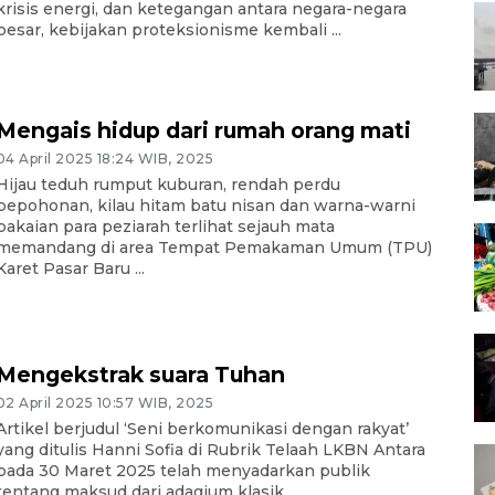
krisis energi, dan ketegangan antara negara-negara
besar, kebijakan proteksionisme kembali ...
Mengais hidup dari rumah orang mati
04 April 2025 18:24 WIB, 2025
Hijau teduh rumput kuburan, rendah perdu
pepohonan, kilau hitam batu nisan dan warna-warni
pakaian para peziarah terlihat sejauh mata
memandang di area Tempat Pemakaman Umum (TPU)
Karet Pasar Baru ...
Mengekstrak suara Tuhan
02 April 2025 10:57 WIB, 2025
Artikel berjudul ‘Seni berkomunikasi dengan rakyat’
yang ditulis Hanni Sofia di Rubrik Telaah LKBN Antara
pada 30 Maret 2025 telah menyadarkan publik
tentang maksud dari adagium klasik ...