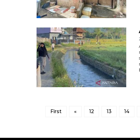
First
«
12
13
14