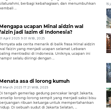
silaturahmi, berbagi kebahagiaan, dan menumbuhkan
15 
kembali ...
Mengapa ucapan Minal aidzin wal
faizin jadi lazim di Indonesia?
01 April 2025 9:01 WIB, 2025
Ternyata ada cerita menarik di balik frasa Minal aidzin
wal faizin yang menjadi ucapan selamat Lebaran
paling mentradisi di Indonesia. Uniknya, ucapan ini
hampir selalu diiringi dengan ...
Menata asa di lorong kumuh
31 March 2025 17:21 WIB, 2025
Di tengah gemerlap gedung pencakar langit Jakarta,
terselip lorong-lorong sempit yang menjadi saksi bisu
perjuangan ribuan keluarga untuk mempertahankan
hidup. Di sebuah sudut di Jakarta Selatan, ...