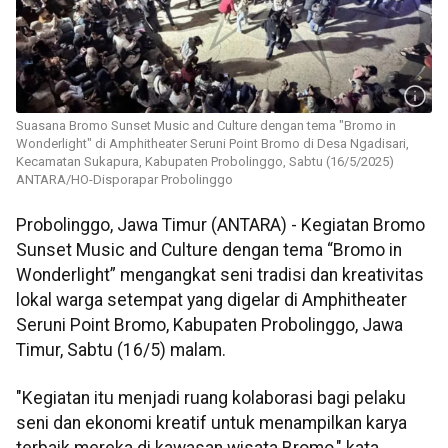
Suasana Bromo Sunset Music and Culture dengan tema "Bromo in
Wonderlight" di Amphitheater Seruni Point Bromo di Desa Ngadisari,
Kecamatan Sukapura, Kabupaten Probolinggo, Sabtu (16/5/2025)
ANTARA/HO-Disporapar Probolinggo
Probolinggo, Jawa Timur (ANTARA) - Kegiatan Bromo
Sunset Music and Culture dengan tema “Bromo in
Wonderlight” mengangkat seni tradisi dan kreativitas
lokal warga setempat yang digelar di Amphitheater
Seruni Point Bromo, Kabupaten Probolinggo, Jawa
Timur, Sabtu (16/5) malam.
"Kegiatan itu menjadi ruang kolaborasi bagi pelaku
seni dan ekonomi kreatif untuk menampilkan karya
terbaik mereka di kawasan wisata Bromo," kata