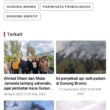
GUNUNG BROMO
PARIWISATA PROBOLINGGO
EKONOMI KREATIF
Terkait
Ahmad Dhani dan Mulai
Ini penyebab api sulit padam
n
Jameela tantang adrenalin,
di Gunung Bromo
jajal jembatan kaca Gunung
11 September 2023 16:56 WIB,
Bromo
2023
08 April 2025 13:55 WIB, 2025