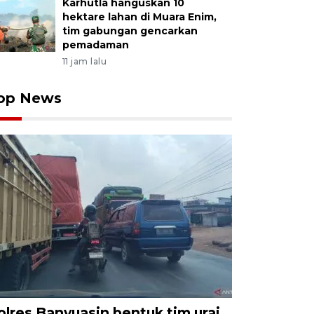
Karhutla hanguskan 10
hektare lahan di Muara Enim,
tim gabungan gencarkan
pemadaman
11 jam lalu
op News
olres Banyuasin bentuk tim urai