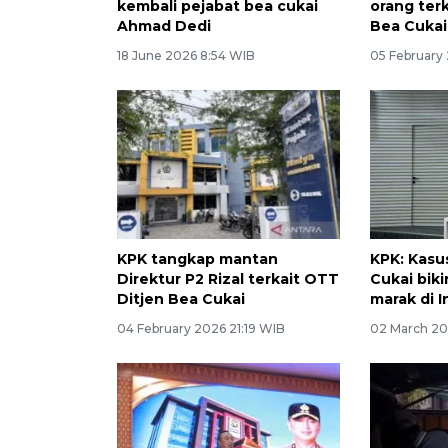
kembali pejabat bea cukai
orang ter
Ahmad Dedi
Bea Cuka
18 June 2026 8:54 WIB
05 February 
KPK tangkap mantan
KPK: Kasu
Direktur P2 Rizal terkait OTT
Cukai biki
Ditjen Bea Cukai
marak di 
04 February 2026 21:19 WIB
02 March 20