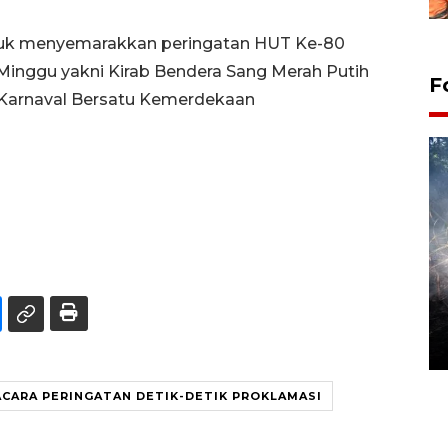
ntuk menyemarakkan peringatan HUT Ke-80
inggu yakni Kirab Bendera Sang Merah Putih
F
 Karnaval Bersatu Kemerdekaan
Alokasi anggaran untuk bibit
kopi arabika Gayo
15 June 2026 11:15 WIB
CARA PERINGATAN DETIK-DETIK PROKLAMASI