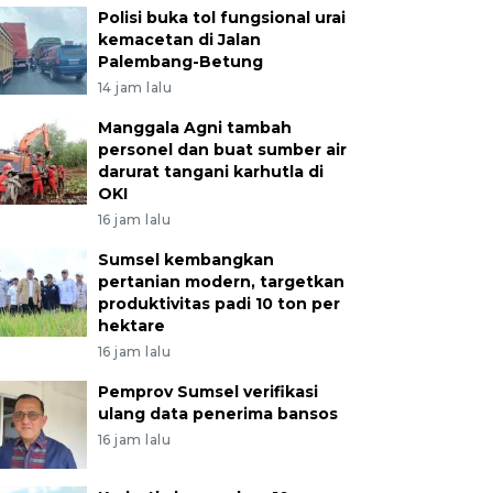
Polisi buka tol fungsional urai
kemacetan di Jalan
Palembang-Betung
14 jam lalu
Manggala Agni tambah
personel dan buat sumber air
darurat tangani karhutla di
OKI
16 jam lalu
Sumsel kembangkan
pertanian modern, targetkan
produktivitas padi 10 ton per
hektare
16 jam lalu
Pemprov Sumsel verifikasi
ulang data penerima bansos
16 jam lalu