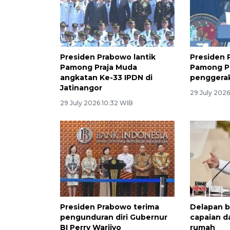
Presiden Prabowo lantik
Presiden 
Pamong Praja Muda
Pamong Pr
angkatan Ke-33 IPDN di
penggerak
Jatinangor
29 July 2026
29 July 2026 10:32 WIB
Presiden Prabowo terima
Delapan b
pengunduran diri Gubernur
capaian d
BI Perry Warjiyo
rumah