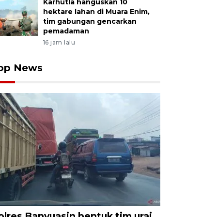
Karhutla hanguskan 10
hektare lahan di Muara Enim,
tim gabungan gencarkan
pemadaman
16 jam lalu
op News
olres Banyuasin bentuk tim urai