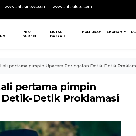
www.antaranews.com
www.antarafoto.com
INFO
LINTAS
POLHUKAM
EKONOMI
OL
ANG
SUMSEL
DAERAH
kali pertama pimpin Upacara Peringatan Detik-Detik Proklam
ali pertama pimpin
 Detik-Detik Proklamasi