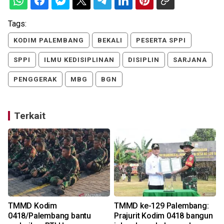
Tags:
KODIM PALEMBANG
BEKALI
PESERTA SPPI
SPPI
ILMU KEDISIPLINAN
DISIPLIN
SARJANA
PENGGERAK
MBG
BGN
Terkait
TMMD Kodim
TMMD ke-129 Palembang:
0418/Palembang bantu
Prajurit Kodim 0418 bangun