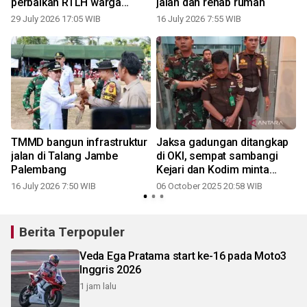
perbaikan RTLH warga
jalan dan rehab rumah
miskin
29 July 2026 17:05 WIB
16 July 2026 7:55 WIB
2
TMMD bangun infrastruktur
Jaksa gadungan ditangkap
jalan di Talang Jambe
di OKI, sempat sambangi
Palembang
Kejari dan Kodim minta
pengawalan ingin ketemu
16 July 2026 7:50 WIB
06 October 2025 20:58 WIB
bupati
Berita Terpopuler
Veda Ega Pratama start ke-16 pada Moto3
Inggris 2026
1 jam lalu