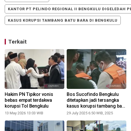
KANTOR PT PELINDO REGIONAL II BENGKULU DIGELEDAH P
KASUS KORUPSI TAMBANG BATU BARA DI BENGKULU
Terkait
Hakim PN Tipikor vonis
Bos Sucofindo Bengkulu
bebas empat terdakwa
ditetapkan jadi tersangka
korupsi Tol Bengkulu
kasus korupsi tambang batu
bara
13 May 2026 13:03 WIB
29 July 2025 6:50 WIB, 2025