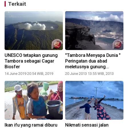
Terkait
UNESCO tetapkan gunung
"Tambora Menyapa Dunia "
Tambora sebagai Cagar
Peringatan dua abad
Biosfer
meletusnya gunung
Tambora
14 June 2019 20:54 WIB, 2019
20 June 2013 13:55 WIB, 2013
2
Ikan ifu yang ramai diburu
Nikmati sensasi jalan