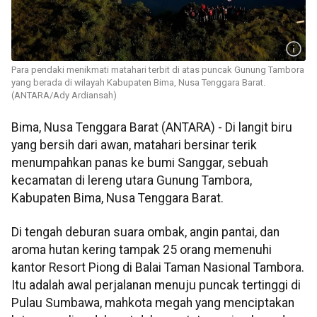
Para pendaki menikmati matahari terbit di atas puncak Gunung Tambora
yang berada di wilayah Kabupaten Bima, Nusa Tenggara Barat.
(ANTARA/Ady Ardiansah)
Bima, Nusa Tenggara Barat (ANTARA) - Di langit biru
yang bersih dari awan, matahari bersinar terik
menumpahkan panas ke bumi Sanggar, sebuah
kecamatan di lereng utara Gunung Tambora,
Kabupaten Bima, Nusa Tenggara Barat.
Di tengah deburan suara ombak, angin pantai, dan
aroma hutan kering tampak 25 orang memenuhi
kantor Resort Piong di Balai Taman Nasional Tambora.
Itu adalah awal perjalanan menuju puncak tertinggi di
Pulau Sumbawa, mahkota megah yang menciptakan