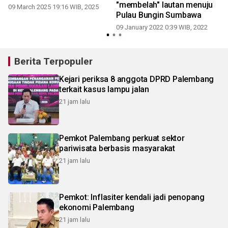
"membelah" lautan menuju
09 March 2025 19:16 WIB, 2025
Pulau Bungin Sumbawa
1
09 January 2022 0:39 WIB, 2022
Berita Terpopuler
Kejari periksa 8 anggota DPRD Palembang
terkait kasus lampu jalan
21 jam lalu
Pemkot Palembang perkuat sektor
pariwisata berbasis masyarakat
21 jam lalu
Pemkot: Inflasiter kendali jadi penopang
ekonomi Palembang
21 jam lalu