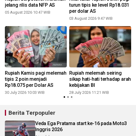
jelang rilis data NFP AS
turun tipis ke level Rp18.031
per dolar AS
05 August 2026 10:47 WIB
03 August 2026 9:47 WIB
2
Rupiah Kamis pagi melemah
Rupiah melemah seiring
e
tipis 2 poin menjadi
sikap hati-hati terhadap arah
Rp18.075 per Dolar AS
kebijakan BI
30 July 2026 10:03 WIB
28 July 2026 11:21 WIB
2
Berita Terpopuler
Veda Ega Pratama start ke-16 pada Moto3
Inggris 2026