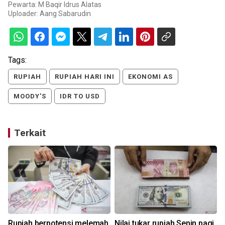
Pewarta: M Baqir Idrus Alatas
Uploader:
Aang Sabarudin
Tags:
RUPIAH
RUPIAH HARI INI
EKONOMI AS
MOODY'S
IDR TO USD
Terkait
Rupiah berpotensi melemah
Nilai tukar rupiah Senin pagi