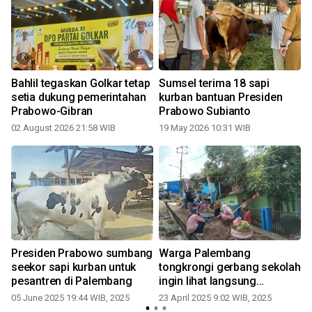
Bahlil tegaskan Golkar tetap
Sumsel terima 18 sapi
setia dukung pemerintahan
kurban bantuan Presiden
Prabowo-Gibran
Prabowo Subianto
0
02 August 2026 21:58 WIB
19 May 2026 10:31 WIB
Presiden Prabowo sumbang
Warga Palembang
seekor sapi kurban untuk
tongkrongi gerbang sekolah
pesantren di Palembang
ingin lihat langsung
Prabowo
k
05 June 2025 19:44 WIB, 2025
23 April 2025 9:02 WIB, 2025
0