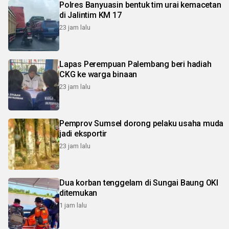
Polres Banyuasin bentuk tim urai kemacetan
di Jalintim KM 17
23 jam lalu
Lapas Perempuan Palembang beri hadiah
CKG ke warga binaan
23 jam lalu
Pemprov Sumsel dorong pelaku usaha muda
jadi eksportir
23 jam lalu
Dua korban tenggelam di Sungai Baung OKI
ditemukan
1 jam lalu