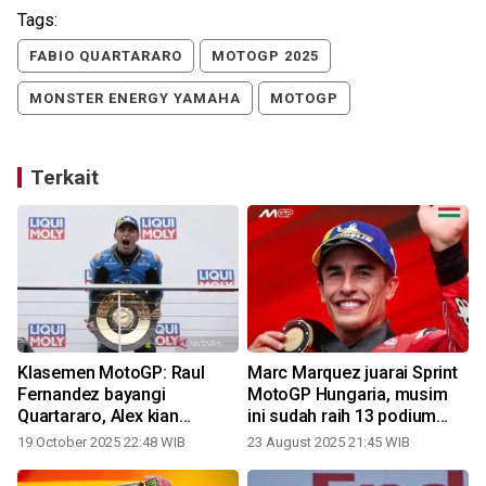
Tags:
FABIO QUARTARARO
MOTOGP 2025
MONSTER ENERGY YAMAHA
MOTOGP
Terkait
a
Klasemen MotoGP: Raul
Marc Marquez juarai Sprint
Fernandez bayangi
MotoGP Hungaria, musim
Quartararo, Alex kian
ini sudah raih 13 podium
menjauh
dari total 14
19 October 2025 22:48 WIB
23 August 2025 21:45 WIB
2