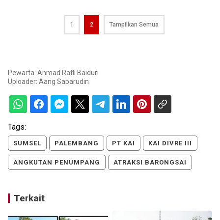
1
2
Tampilkan Semua
Pewarta: Ahmad Rafli Baiduri
Uploader:
Aang Sabarudin
Tags:
SUMSEL
PALEMBANG
PT KAI
KAI DIVRE III
ANGKUTAN PENUMPANG
ATRAKSI BARONGSAI
Terkait