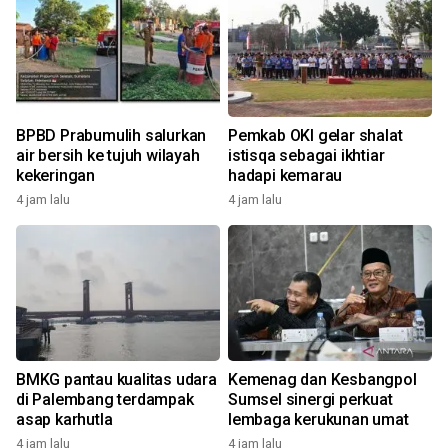
BPBD Prabumulih salurkan
Pemkab OKI gelar shalat
air bersih ke tujuh wilayah
istisqa sebagai ikhtiar
kekeringan
hadapi kemarau
4 jam lalu
4 jam lalu
1
BMKG pantau kualitas udara
Kemenag dan Kesbangpol
di Palembang terdampak
Sumsel sinergi perkuat
asap karhutla
lembaga kerukunan umat
4 jam lalu
4 jam lalu