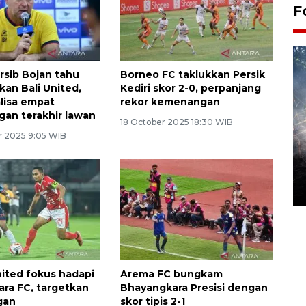
F
rsib Bojan tahu
Borneo FC taklukkan Persik
kan Bali United,
Kediri skor 2-0, perpanjang
lisa empat
rekor kemenangan
gan terakhir lawan
18 October 2025 18:30 WIB
 2025 9:05 WIB
Alokasi anggaran untuk bibit
kopi arabika Gayo
15 June 2026 11:15 WIB
ited fokus hadapi
Arema FC bungkam
ra FC, targetkan
Bhayangkara Presisi dengan
gan
skor tipis 2-1