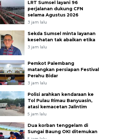
LRT Sumsel layani 96
perjalanan dukung CFN
selama Agustus 2026
3 jam lalu
Sekda Sumsel minta layanan
kesehatan tak abaikan etika
3 jam lalu
Pemkot Palembang
matangkan persiapan Festival
Perahu Bidar
3 jam lalu
Polisi arahkan kendaraan ke
Tol Pulau Rimau Banyuasin,
atasi kemacetan Jalintim
5 jam lalu
Dua korban tenggelam di
Sungai Baung OKI ditemukan
5 jam lalu