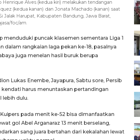
o Henrique Alves (kedua kiri) melakukan tendangan
azquez (kedua kanan) dan Jonata Machado (kanan) saat
 Si Jalak Harupat, Kabupaten Bandung, Jawa Barat,
asa/foc/am.
ap menduduki puncak klasemen sementara Liga 1
 dalam rangkaian laga pekan ke-18, pasalnya
abaya juga menelan hasil buruk berupa
ion Lukas Enembe, Jayapura, Sabtu sore, Persib
1 kendati harus menuntaskan pertandingan
lebih dulu.
k Kuipers pada menit ke-52 bisa dimanfaatkan
at gol Abel Arganaraz 13 menit berselang,
arkan sang juara bertahan dari kekalahan lewat