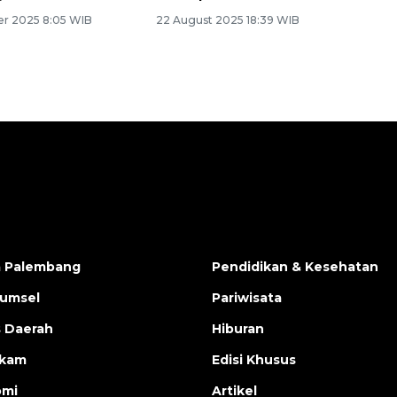
r 2025 8:05 WIB
22 August 2025 18:39 WIB
a Palembang
Pendidikan & Kesehatan
Sumsel
Pariwisata
s Daerah
Hiburan
ukam
Edisi Khusus
omi
Artikel