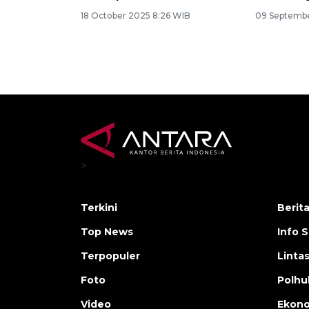
18 October 2025 8:26 WIB
09 Septembe
>
Terkini
Berit
Top News
Info 
Terpopuler
Linta
Foto
Polh
Video
Ekon