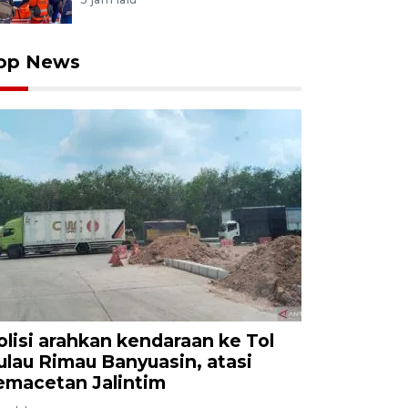
op News
olisi arahkan kendaraan ke Tol
ulau Rimau Banyuasin, atasi
emacetan Jalintim