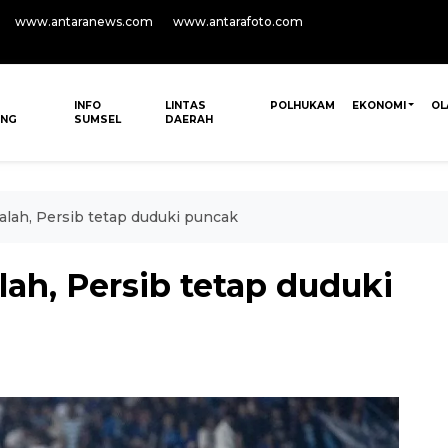
www.antaranews.com
www.antarafoto.com
INFO
LINTAS
POLHUKAM
EKONOMI
OL
ANG
SUMSEL
DAERAH
kalah, Persib tetap duduki puncak
lah, Persib tetap duduki