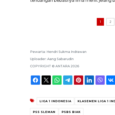
tendangan bebasnya lima menit jelang 
1
2
Pewarta:
Hendri Sukma Indrawan
Uploader:
Aang Sabarudin
COPYRIGHT ©
ANTARA
2026
LIGA 1 INDONESIA
KLASEMEN LIGA 1 I
PSS SLEMAN
PSBS BIAK