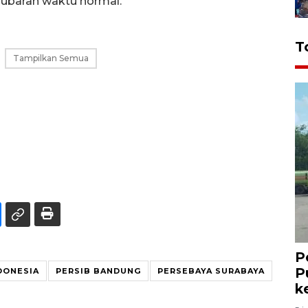
bubaran waktu normal.
T
Tampilkan Semua
P
P
NDONESIA
PERSIB BANDUNG
PERSEBAYA SURABAYA
k