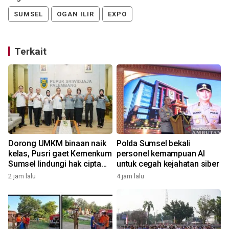
SUMSEL
OGAN ILIR
EXPO
Terkait
Dorong UMKM binaan naik
Polda Sumsel bekali
kelas, Pusri gaet Kemenkum
personel kemampuan AI
Sumsel lindungi hak cipta
untuk cegah kejahatan siber
dan merek
2 jam lalu
4 jam lalu
1