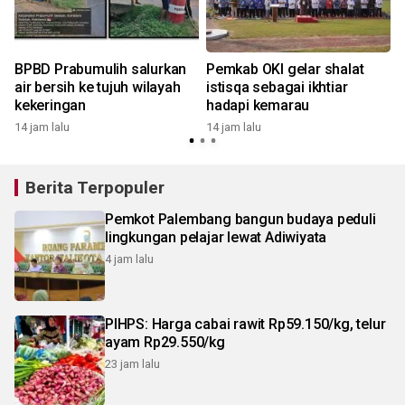
BPBD Prabumulih salurkan
Pemkab OKI gelar shalat
air bersih ke tujuh wilayah
istisqa sebagai ikhtiar
kekeringan
hadapi kemarau
14 jam lalu
14 jam lalu
Berita Terpopuler
Pemkot Palembang bangun budaya peduli
lingkungan pelajar lewat Adiwiyata
4 jam lalu
PIHPS: Harga cabai rawit Rp59.150/kg, telur
ayam Rp29.550/kg
23 jam lalu