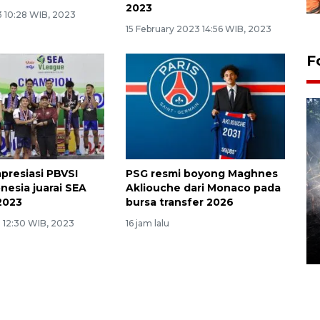
2023
 10:28 WIB, 2023
15 February 2023 14:56 WIB, 2023
F
presiasi PBVSI
PSG resmi boyong Maghnes
nesia juarai SEA
Akliouche dari Monaco pada
2023
bursa transfer 2026
Alokasi anggaran untuk bibit
3 12:30 WIB, 2023
16 jam lalu
kopi arabika Gayo
15 June 2026 11:15 WIB