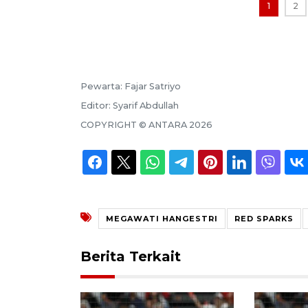
1
2
Pewarta:
Fajar Satriyo
Editor:
Syarif Abdullah
COPYRIGHT ©
ANTARA
2026
MEGAWATI HANGESTRI
RED SPARKS
Berita Terkait