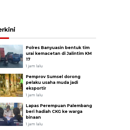
erkini
Polres Banyuasin bentuk tim
urai kemacetan di Jalintim KM
17
1 jam lalu
Pemprov Sumsel dorong
pelaku usaha muda jadi
eksportir
1 jam lalu
Lapas Perempuan Palembang
beri hadiah CKG ke warga
binaan
1 jam lalu