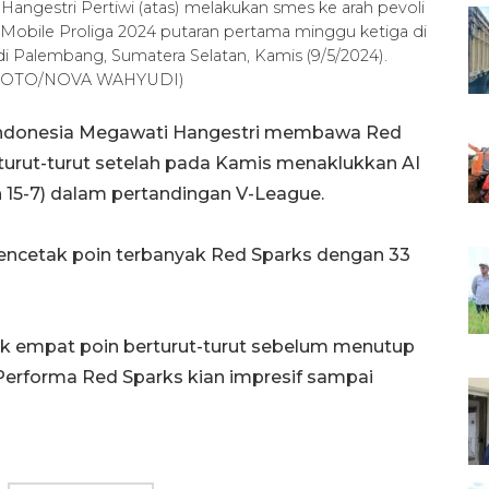
 Hangestri Pertiwi (atas) melakukan smes ke arah pevoli
Mobile Proliga 2024 putaran pertama minggu ketiga di
 Palembang, Sumatera Selatan, Kamis (9/5/2024).
 FOTO/NOVA WAHYUDI)
ri Indonesia Megawati Hangestri membawa Red
urut-turut setelah pada Kamis menaklukkan AI
dan 15-7) dalam pertandingan V-League.
pencetak poin terbanyak Red Sparks dengan 33
k empat poin berturut-turut sebelum menutup
Performa Red Sparks kian impresif sampai