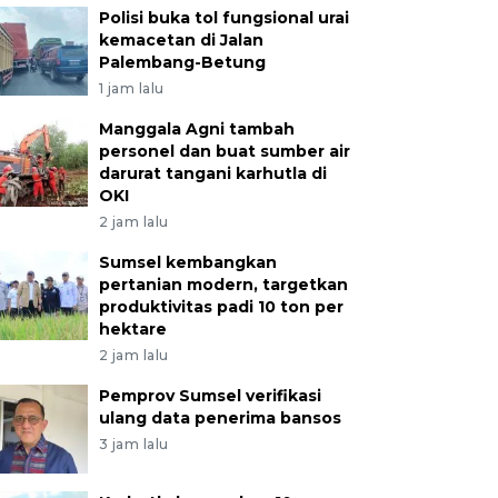
Polisi buka tol fungsional urai
kemacetan di Jalan
Palembang-Betung
1 jam lalu
Manggala Agni tambah
personel dan buat sumber air
darurat tangani karhutla di
OKI
2 jam lalu
Sumsel kembangkan
pertanian modern, targetkan
produktivitas padi 10 ton per
hektare
2 jam lalu
Pemprov Sumsel verifikasi
ulang data penerima bansos
3 jam lalu