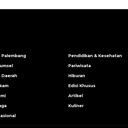
a Palembang
Pendidikan & Kesehatan
Sumsel
Pariwisata
s Daerah
Hiburan
ukam
Edisi Khusus
omi
Artikel
aga
Kuliner
nasional