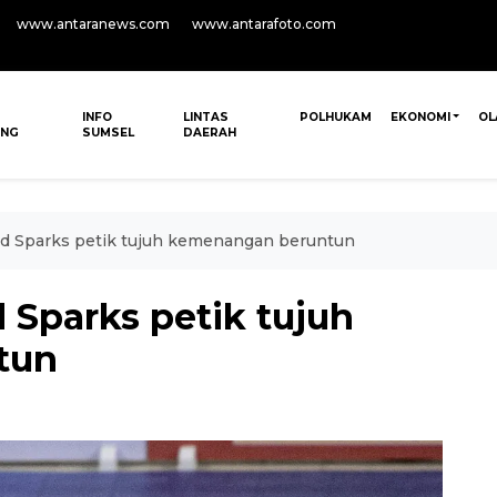
www.antaranews.com
www.antarafoto.com
INFO
LINTAS
POLHUKAM
EKONOMI
OL
ANG
SUMSEL
DAERAH
d Sparks petik tujuh kemenangan beruntun
Sparks petik tujuh
tun