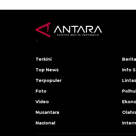
>
Terkini
Berit
Top News
Info 
Terpopuler
Linta
Foto
Polh
Video
Ekon
Nusantara
Olahr
Nasional
Inter