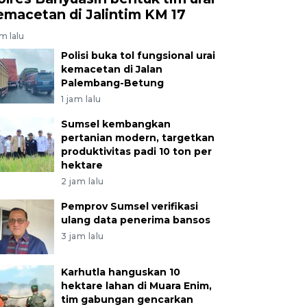
emacetan di Jalintim KM 17
am lalu
Polisi buka tol fungsional urai
kemacetan di Jalan
Palembang-Betung
1 jam lalu
Sumsel kembangkan
pertanian modern, targetkan
produktivitas padi 10 ton per
hektare
2 jam lalu
Pemprov Sumsel verifikasi
ulang data penerima bansos
3 jam lalu
Karhutla hanguskan 10
hektare lahan di Muara Enim,
tim gabungan gencarkan