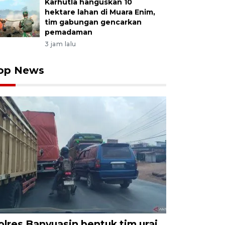
Karhutla hanguskan 10
hektare lahan di Muara Enim,
tim gabungan gencarkan
pemadaman
3 jam lalu
op News
olres Banyuasin bentuk tim urai