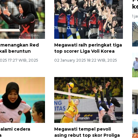
k
1 j
 menangkan Red
Megawati raih peringkat tiga
kali beruntun
top scorer Liga Voli Korea
2025 17:27 WIB, 2025
02 January 2025 18:22 WIB, 2025
alami cedera
Megawati tempel pevoli
a
asing rebut top skor Proliga