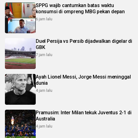
SPPG wajib cantumkan batas waktu
konsumsi di ompreng MBG pekan depan
6 jam lalu
Duel Persija vs Persib dijadwalkan digelar di
GBK
7 jam lalu
Ayah Lionel Messi, Jorge Messi meninggal
dunia
4 jam lalu
Pramusim: Inter Milan tekuk Juventus 2-1 di
Australia
4 jam lalu