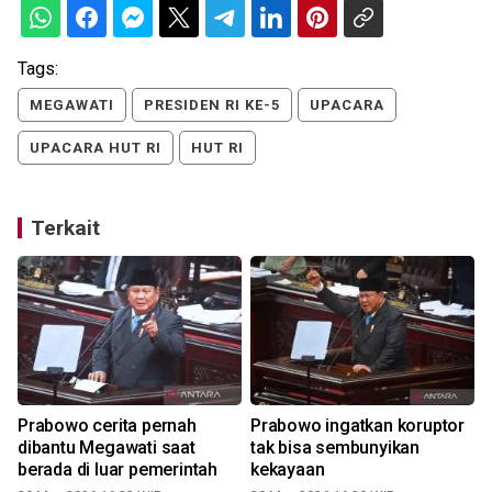
Tags:
MEGAWATI
PRESIDEN RI KE-5
UPACARA
UPACARA HUT RI
HUT RI
Terkait
Prabowo cerita pernah
Prabowo ingatkan koruptor
dibantu Megawati saat
tak bisa sembunyikan
berada di luar pemerintah
kekayaan