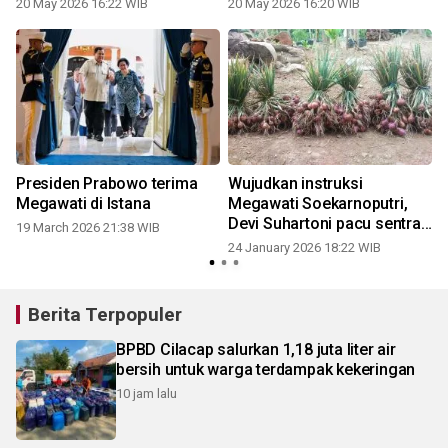
20 May 2026 16:22 WIB
20 May 2026 16:20 WIB
Presiden Prabowo terima
Wujudkan instruksi
Megawati di Istana
Megawati Soekarnoputri,
Devi Suhartoni pacu sentra
19 March 2026 21:38 WIB
bawang merah di Musi
24 January 2026 18:22 WIB
Rawas Utara
Berita Terpopuler
BPBD Cilacap salurkan 1,18 juta liter air
bersih untuk warga terdampak kekeringan
10 jam lalu