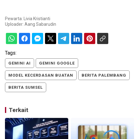
Pewarta: Livia Kristianti
Uploader:
Aang Sabarudin
Tags:
GEMINI AI
GEMINI GOOGLE
MODEL KECERDASAN BUATAN
BERITA PALEMBANG
BERITA SUMSEL
Terkait