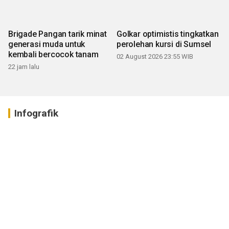
Brigade Pangan tarik minat
Golkar optimistis tingkatkan
generasi muda untuk
perolehan kursi di Sumsel
kembali bercocok tanam
02 August 2026 23:55 WIB
22 jam lalu
Infografik