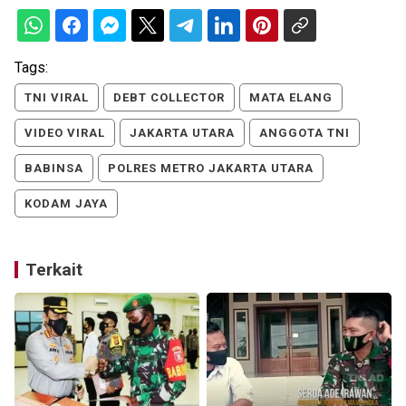
Tags:
TNI VIRAL
DEBT COLLECTOR
MATA ELANG
VIDEO VIRAL
JAKARTA UTARA
ANGGOTA TNI
BABINSA
POLRES METRO JAKARTA UTARA
KODAM JAYA
Terkait