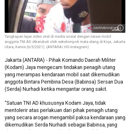
Tangkapan layar video viral di media sosial dengan narasi mobil
anggota TNI AD dikerubuti oleh sekelompok mata elang di Koja, Jakarta
Utara, Kamis (6/5/2021). (ANTARA/ HO-Instagram)
Jakarta (ANTARA) - Pihak Komando Daerah Militer
(Kodam) Jaya mengecam tindakan penagih utang
yang merampas kendaraan mobil saat dikemudikan
anggota Bintara Pembina Desa (Babinsa) Sersan Dua
(Serda) Nurhadi ketika mengantar orang sakit.
“Satuan TNI AD khususnya Kodam Jaya, tidak
mentolerir atas perlakuan dari pihak penagih utang
yang secara arogan mengambil paksa kendaraan yang
dikemudikan Serda Nurhadi sebagai Babinsa, yang