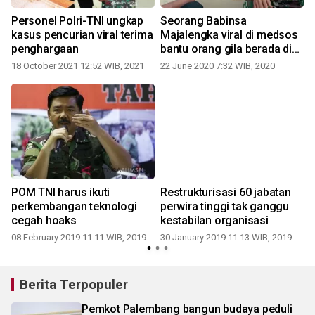
Personel Polri-TNI ungkap
Seorang Babinsa
kasus pencurian viral terima
Majalengka viral di medsos
penghargaan
bantu orang gila berada di
tengah jalan
18 October 2021 12:52 WIB, 2021
22 June 2020 7:32 WIB, 2020
POM TNI harus ikuti
Restrukturisasi 60 jabatan
a
perkembangan teknologi
perwira tinggi tak ganggu
cegah hoaks
kestabilan organisasi
08 February 2019 11:11 WIB, 2019
30 January 2019 11:13 WIB, 2019
Berita Terpopuler
Pemkot Palembang bangun budaya peduli